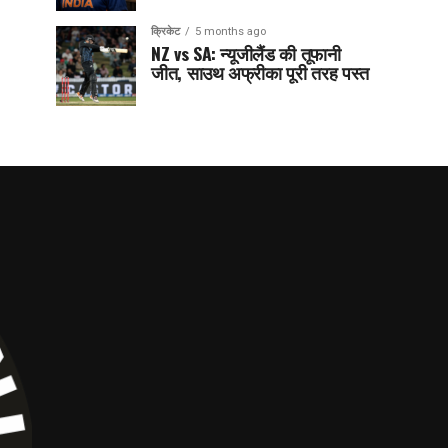
क्रिकेट
5 months ago
NZ vs SA: न्यूजीलैंड की तूफानी
जीत, साउथ अफ्रीका पूरी तरह पस्त