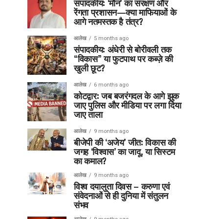
संपादकीय: ‘मौन’ का संरक्षण और
रेंगता प्रशासन—क्या माफियाओं के
आगे नतमस्तक है तंत्र?
आलेख
5 months ago
संपादकीय: अंधेरी से बोरीवली तक
“विकास” या फुटपाथ पर कब्ज़े की
खुली छूट?
आलेख
6 months ago
कोटद्वार: जब बजरंगदल के आगे झुक
जाए पुलिस और मीडिया पर लगा दिया
जाए ताला
आलेख
9 months ago
बीजेपी की ‘अजेय’ जीत: विकास की
जगह ‘विश्वास’ का जादू, या सिस्टम
का कमाल?
आलेख
9 months ago
विश्व दयालुता दिवस – करुणा एवं
संवेदनाओं से ही दुनिया में संतुलन
संभव