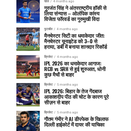
खेल
4 months ago
गुरजंत सिंह ने अंतरराष्ट्रीय हॉकी से
लिया संन्यास – ओलंपिक कांस्य
विजेता फॉरवर्ड का गुरुमुखी विदा
फुटबॉल
4 months ago
मैनचेस्टर सिटी का धमाकेदार जीत:
मैनचेस्टर यूनाइटेड को 3–0 से
हराया, डर्बी में बनाया शानदार रिकॉर्ड
क्रिकेट
4 months ago
IPL 2026 का धमाकेदार आगाज:
RCB vs SRH से हुई शुरुआत, धोनी
कुछ मैचों से बाहर
क्रिकेट
5 months ago
IPL 2026: बिहार के तेज गेंदबाज
आकाशदीप पीठ की चोट के कारण पूरे
सीज़न से बाहर
क्रिकेट
5 months ago
गौतम गंभीर ने AI डीपफेक के खिलाफ
दिल्ली हाईकोर्ट में दायर की याचिका