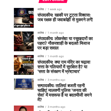
आलेख
1 week ago
संपादकीय: खाकी पर टूटता विश्वास:
जब रक्षक ही जवाबदेही से मुकरने लगें!
आलेख
1 month ago
संपादकीय: लोकसेवा या रसूखदारों का
पहरा? नौकरशाही के बदलते मिजाज
पर बड़ा सवाल
आलेख
1 month ago
संपादकीय: क्या राम मंदिर का चढ़ावा
सत्ता के गलियारों में सुरक्षित है? या
‘सत्ता के संरक्षण में भ्रष्टाचार’
आलेख
3 months ago
सम्पादकीय: तालियां बजती रहनी
चाहिए! मालवणी पुलिस ‘जनता की
सेवा’ में मसरूफ है या बदतमीजी करने
में?
आलेख
3 months ago