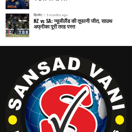
क्रिकेट
5 months ago
NZ vs SA: न्यूजीलैंड की तूफानी जीत, साउथ
अफ्रीका पूरी तरह पस्त