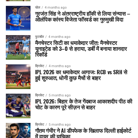
खेल
4 months ago
गुरजंत सिंह ने अंतरराष्ट्रीय हॉकी से लिया संन्यास –
ओलंपिक कांस्य विजेता फॉरवर्ड का गुरुमुखी विदा
फुटबॉल
4 months ago
मैनचेस्टर सिटी का धमाकेदार जीत: मैनचेस्टर
यूनाइटेड को 3–0 से हराया, डर्बी में बनाया शानदार
रिकॉर्ड
क्रिकेट
4 months ago
IPL 2026 का धमाकेदार आगाज: RCB vs SRH से
हुई शुरुआत, धोनी कुछ मैचों से बाहर
क्रिकेट
5 months ago
IPL 2026: बिहार के तेज गेंदबाज आकाशदीप पीठ की
चोट के कारण पूरे सीज़न से बाहर
क्रिकेट
5 months ago
गौतम गंभीर ने AI डीपफेक के खिलाफ दिल्ली हाईकोर्ट
में दायर की याचिका