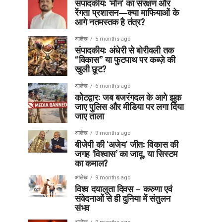
संपादकीय: ‘मौन’ का संरक्षण और
रेंगता प्रशासन—क्या माफियाओं के
आगे नतमस्तक है तंत्र?
आलेख
5 months ago
संपादकीय: अंधेरी से बोरीवली तक
“विकास” या फुटपाथ पर कब्ज़े की
खुली छूट?
आलेख
6 months ago
कोटद्वार: जब बजरंगदल के आगे झुक
जाए पुलिस और मीडिया पर लगा दिया
जाए ताला
आलेख
9 months ago
बीजेपी की ‘अजेय’ जीत: विकास की
जगह ‘विश्वास’ का जादू, या सिस्टम
का कमाल?
आलेख
9 months ago
विश्व दयालुता दिवस – करुणा एवं
संवेदनाओं से ही दुनिया में संतुलन
संभव