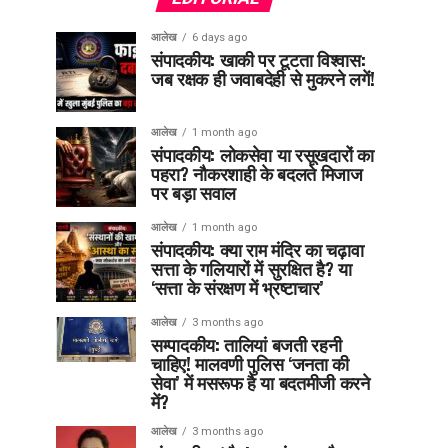
आलेख
6 days ago
संपादकीय: खाकी पर टूटता विश्वास:
जब रक्षक ही जवाबदेही से मुकरने लगें!
आलेख
1 month ago
संपादकीय: लोकसेवा या रसूखदारों का
पहरा? नौकरशाही के बदलते मिजाज
पर बड़ा सवाल
आलेख
1 month ago
संपादकीय: क्या राम मंदिर का चढ़ावा
सत्ता के गलियारों में सुरक्षित है? या
‘सत्ता के संरक्षण में भ्रष्टाचार’
आलेख
3 months ago
सम्पादकीय: तालियां बजती रहनी
चाहिए! मालवणी पुलिस ‘जनता की
सेवा’ में मसरूफ है या बदतमीजी करने
में?
आलेख
3 months ago