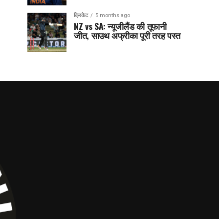
क्रिकेट
5 months ago
NZ vs SA: न्यूजीलैंड की तूफानी
जीत, साउथ अफ्रीका पूरी तरह पस्त