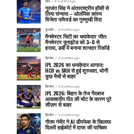
खेल
4 months ago
गुरजंत सिंह ने अंतरराष्ट्रीय हॉकी से
लिया संन्यास – ओलंपिक कांस्य
विजेता फॉरवर्ड का गुरुमुखी विदा
फुटबॉल
4 months ago
मैनचेस्टर सिटी का धमाकेदार जीत:
मैनचेस्टर यूनाइटेड को 3–0 से
हराया, डर्बी में बनाया शानदार रिकॉर्ड
क्रिकेट
4 months ago
IPL 2026 का धमाकेदार आगाज:
RCB vs SRH से हुई शुरुआत, धोनी
कुछ मैचों से बाहर
क्रिकेट
5 months ago
IPL 2026: बिहार के तेज गेंदबाज
आकाशदीप पीठ की चोट के कारण पूरे
सीज़न से बाहर
क्रिकेट
5 months ago
गौतम गंभीर ने AI डीपफेक के खिलाफ
दिल्ली हाईकोर्ट में दायर की याचिका