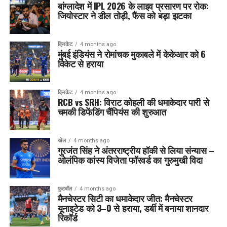
बांग्लादेश में IPL 2026 के लाइव प्रसारण पर रोक:
जियोस्टार ने डील तोड़ी, फैंस को बड़ा झटका
क्रिकेट
4 months ago
मुंबई इंडियंस ने रोमांचक मुकाबले में केकेआर को 6
विकेट से हराया
क्रिकेट
4 months ago
RCB vs SRH: विराट कोहली की धमाकेदार पारी से
चमकी डिफेंडिंग चैंपियंस की शुरुआत
खेल
4 months ago
गुरजंत सिंह ने अंतरराष्ट्रीय हॉकी से लिया संन्यास –
ओलंपिक कांस्य विजेता फॉरवर्ड का गुरुमुखी विदा
फुटबॉल
4 months ago
मैनचेस्टर सिटी का धमाकेदार जीत: मैनचेस्टर
यूनाइटेड को 3–0 से हराया, डर्बी में बनाया शानदार
रिकॉर्ड