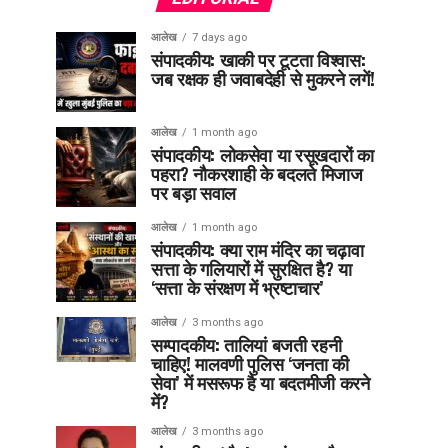
आलेख
7 days ago
संपादकीय: खाकी पर टूटता विश्वास:
जब रक्षक ही जवाबदेही से मुकरने लगें!
आलेख
1 month ago
संपादकीय: लोकसेवा या रसूखदारों का
पहरा? नौकरशाही के बदलते मिजाज
पर बड़ा सवाल
आलेख
1 month ago
संपादकीय: क्या राम मंदिर का चढ़ावा
सत्ता के गलियारों में सुरक्षित है? या
‘सत्ता के संरक्षण में भ्रष्टाचार’
आलेख
3 months ago
सम्पादकीय: तालियां बजती रहनी
चाहिए! मालवणी पुलिस ‘जनता की
सेवा’ में मसरूफ है या बदतमीजी करने
में?
आलेख
3 months ago