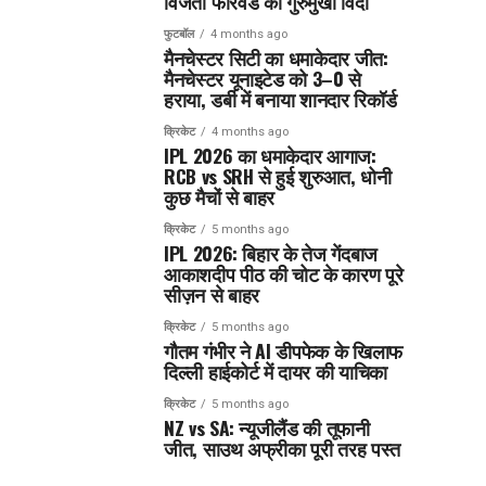
विजेता फॉरवर्ड का गुरुमुखी विदा
फुटबॉल
4 months ago
मैनचेस्टर सिटी का धमाकेदार जीत:
मैनचेस्टर यूनाइटेड को 3–0 से
हराया, डर्बी में बनाया शानदार रिकॉर्ड
क्रिकेट
4 months ago
IPL 2026 का धमाकेदार आगाज:
RCB vs SRH से हुई शुरुआत, धोनी
कुछ मैचों से बाहर
क्रिकेट
5 months ago
IPL 2026: बिहार के तेज गेंदबाज
आकाशदीप पीठ की चोट के कारण पूरे
सीज़न से बाहर
क्रिकेट
5 months ago
गौतम गंभीर ने AI डीपफेक के खिलाफ
दिल्ली हाईकोर्ट में दायर की याचिका
क्रिकेट
5 months ago
NZ vs SA: न्यूजीलैंड की तूफानी
जीत, साउथ अफ्रीका पूरी तरह पस्त