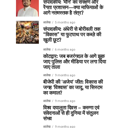
संपादकीय: ‘मौन’ का संरक्षण और
रेंगता प्रशासन—क्या माफियाओं के
आगे नतमस्तक है तंत्र?
आलेख
5 months ago
संपादकीय: अंधेरी से बोरीवली तक
“विकास” या फुटपाथ पर कब्ज़े की
खुली छूट?
आलेख
6 months ago
कोटद्वार: जब बजरंगदल के आगे झुक
जाए पुलिस और मीडिया पर लगा दिया
जाए ताला
आलेख
9 months ago
बीजेपी की ‘अजेय’ जीत: विकास की
जगह ‘विश्वास’ का जादू, या सिस्टम
का कमाल?
आलेख
9 months ago
विश्व दयालुता दिवस – करुणा एवं
संवेदनाओं से ही दुनिया में संतुलन
संभव
आलेख
9 months ago