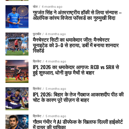
खेल
4 months ago
गुरजंत सिंह ने अंतरराष्ट्रीय हॉकी से लिया संन्यास –
ओलंपिक कांस्य विजेता फॉरवर्ड का गुरुमुखी विदा
फुटबॉल
4 months ago
मैनचेस्टर सिटी का धमाकेदार जीत: मैनचेस्टर
यूनाइटेड को 3–0 से हराया, डर्बी में बनाया शानदार
रिकॉर्ड
क्रिकेट
4 months ago
IPL 2026 का धमाकेदार आगाज: RCB vs SRH से
हुई शुरुआत, धोनी कुछ मैचों से बाहर
क्रिकेट
5 months ago
IPL 2026: बिहार के तेज गेंदबाज आकाशदीप पीठ की
चोट के कारण पूरे सीज़न से बाहर
क्रिकेट
5 months ago
गौतम गंभीर ने AI डीपफेक के खिलाफ दिल्ली हाईकोर्ट
में दायर की याचिका