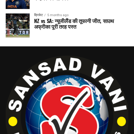
क्रिकेट
5 months ago
NZ vs SA: न्यूजीलैंड की तूफानी जीत, साउथ
अफ्रीका पूरी तरह पस्त