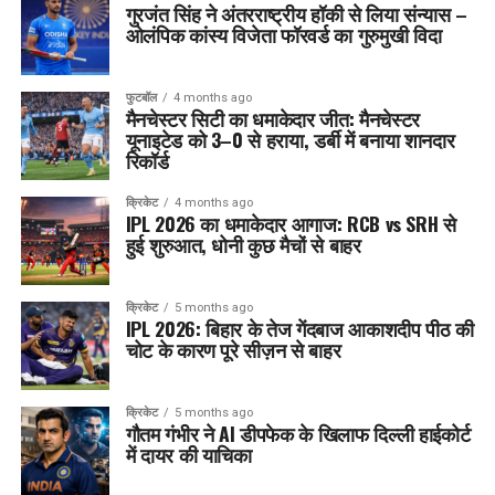
गुरजंत सिंह ने अंतरराष्ट्रीय हॉकी से लिया संन्यास –
ओलंपिक कांस्य विजेता फॉरवर्ड का गुरुमुखी विदा
फुटबॉल
4 months ago
मैनचेस्टर सिटी का धमाकेदार जीत: मैनचेस्टर
यूनाइटेड को 3–0 से हराया, डर्बी में बनाया शानदार
रिकॉर्ड
क्रिकेट
4 months ago
IPL 2026 का धमाकेदार आगाज: RCB vs SRH से
हुई शुरुआत, धोनी कुछ मैचों से बाहर
क्रिकेट
5 months ago
IPL 2026: बिहार के तेज गेंदबाज आकाशदीप पीठ की
चोट के कारण पूरे सीज़न से बाहर
क्रिकेट
5 months ago
गौतम गंभीर ने AI डीपफेक के खिलाफ दिल्ली हाईकोर्ट
में दायर की याचिका