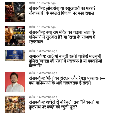
आलेख
1 month ago
संपादकीय: लोकसेवा या रसूखदारों का पहरा?
नौकरशाही के बदलते मिजाज पर बड़ा सवाल
आलेख
1 month ago
संपादकीय: क्या राम मंदिर का चढ़ावा सत्ता के
गलियारों में सुरक्षित है? या ‘सत्ता के संरक्षण में
भ्रष्टाचार’
आलेख
3 months ago
सम्पादकीय: तालियां बजती रहनी चाहिए! मालवणी
पुलिस ‘जनता की सेवा’ में मसरूफ है या बदतमीजी
करने में?
आलेख
3 months ago
संपादकीय: ‘मौन’ का संरक्षण और रेंगता प्रशासन—
क्या माफियाओं के आगे नतमस्तक है तंत्र?
आलेख
5 months ago
संपादकीय: अंधेरी से बोरीवली तक “विकास” या
फुटपाथ पर कब्ज़े की खुली छूट?