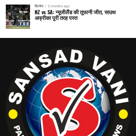
क्रिकेट
5 months ago
NZ vs SA: न्यूजीलैंड की तूफानी जीत, साउथ
अफ्रीका पूरी तरह पस्त