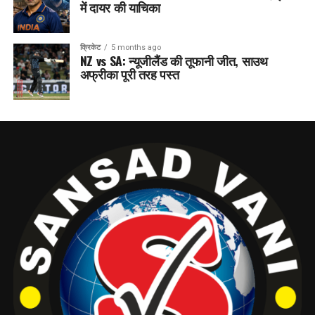
में दायर की याचिका
क्रिकेट
5 months ago
NZ vs SA: न्यूजीलैंड की तूफानी जीत, साउथ
अफ्रीका पूरी तरह पस्त