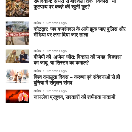
संपादकीय: अंधेरी से बोरीवली तक “विकास” या
फुटपाथ पर कब्ज़े की खुली छूट?
आलेख
6 months ago
कोटद्वार: जब बजरंगदल के आगे झुक जाए पुलिस और
मीडिया पर लगा दिया जाए ताला
आलेख
9 months ago
बीजेपी की ‘अजेय’ जीत: विकास की जगह ‘विश्वास’
का जादू, या सिस्टम का कमाल?
आलेख
9 months ago
विश्व दयालुता दिवस – करुणा एवं संवेदनाओं से ही
दुनिया में संतुलन संभव
आलेख
9 months ago
जानलेवा प्रदूषण, सरकारों की शर्मनाक नाकामी