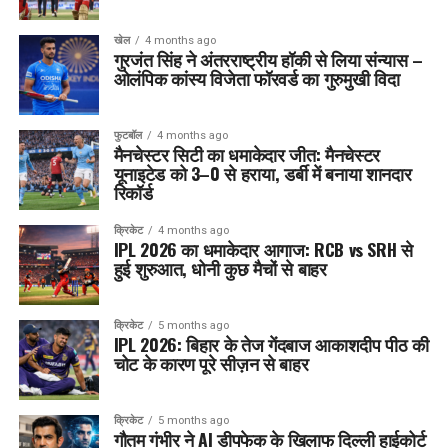
खेल
4 months ago
गुरजंत सिंह ने अंतरराष्ट्रीय हॉकी से लिया संन्यास –
ओलंपिक कांस्य विजेता फॉरवर्ड का गुरुमुखी विदा
फुटबॉल
4 months ago
मैनचेस्टर सिटी का धमाकेदार जीत: मैनचेस्टर
यूनाइटेड को 3–0 से हराया, डर्बी में बनाया शानदार
रिकॉर्ड
क्रिकेट
4 months ago
IPL 2026 का धमाकेदार आगाज: RCB vs SRH से
हुई शुरुआत, धोनी कुछ मैचों से बाहर
क्रिकेट
5 months ago
IPL 2026: बिहार के तेज गेंदबाज आकाशदीप पीठ की
चोट के कारण पूरे सीज़न से बाहर
क्रिकेट
5 months ago
गौतम गंभीर ने AI डीपफेक के खिलाफ दिल्ली हाईकोर्ट