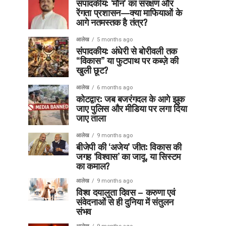
संपादकीय: ‘मौन’ का संरक्षण और
रेंगता प्रशासन—क्या माफियाओं के
आगे नतमस्तक है तंत्र?
आलेख
5 months ago
संपादकीय: अंधेरी से बोरीवली तक
“विकास” या फुटपाथ पर कब्ज़े की
खुली छूट?
आलेख
6 months ago
कोटद्वार: जब बजरंगदल के आगे झुक
जाए पुलिस और मीडिया पर लगा दिया
जाए ताला
आलेख
9 months ago
बीजेपी की ‘अजेय’ जीत: विकास की
जगह ‘विश्वास’ का जादू, या सिस्टम
का कमाल?
आलेख
9 months ago
विश्व दयालुता दिवस – करुणा एवं
संवेदनाओं से ही दुनिया में संतुलन
संभव