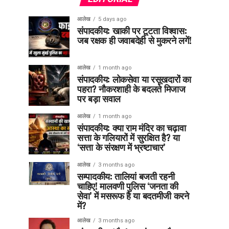
आलेख
5 days ago
संपादकीय: खाकी पर टूटता विश्वास:
जब रक्षक ही जवाबदेही से मुकरने लगें!
आलेख
1 month ago
संपादकीय: लोकसेवा या रसूखदारों का
पहरा? नौकरशाही के बदलते मिजाज
पर बड़ा सवाल
आलेख
1 month ago
संपादकीय: क्या राम मंदिर का चढ़ावा
सत्ता के गलियारों में सुरक्षित है? या
‘सत्ता के संरक्षण में भ्रष्टाचार’
आलेख
3 months ago
सम्पादकीय: तालियां बजती रहनी
चाहिए! मालवणी पुलिस ‘जनता की
सेवा’ में मसरूफ है या बदतमीजी करने
में?
आलेख
3 months ago