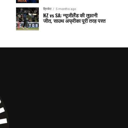
क्रिकेट
5 months ago
NZ vs SA: न्यूजीलैंड की तूफानी
जीत, साउथ अफ्रीका पूरी तरह पस्त