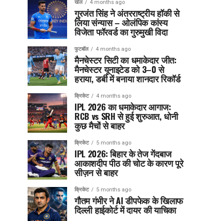
खेल
4 months ago
गुरजंत सिंह ने अंतरराष्ट्रीय हॉकी से
लिया संन्यास – ओलंपिक कांस्य
विजेता फॉरवर्ड का गुरुमुखी विदा
फुटबॉल
4 months ago
मैनचेस्टर सिटी का धमाकेदार जीत:
मैनचेस्टर यूनाइटेड को 3–0 से
हराया, डर्बी में बनाया शानदार रिकॉर्ड
क्रिकेट
4 months ago
IPL 2026 का धमाकेदार आगाज:
RCB vs SRH से हुई शुरुआत, धोनी
कुछ मैचों से बाहर
क्रिकेट
5 months ago
IPL 2026: बिहार के तेज गेंदबाज
आकाशदीप पीठ की चोट के कारण पूरे
सीज़न से बाहर
क्रिकेट
5 months ago
गौतम गंभीर ने AI डीपफेक के खिलाफ
दिल्ली हाईकोर्ट में दायर की याचिका