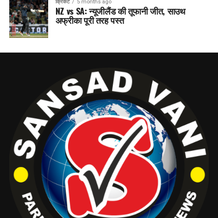
क्रिकेट
5 months ago
NZ vs SA: न्यूजीलैंड की तूफानी जीत, साउथ
अफ्रीका पूरी तरह पस्त