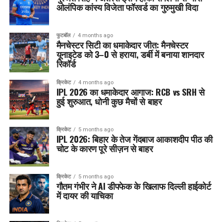
ओलंपिक कांस्य विजेता फॉरवर्ड का गुरुमुखी विदा
फुटबॉल
4 months ago
मैनचेस्टर सिटी का धमाकेदार जीत: मैनचेस्टर
यूनाइटेड को 3–0 से हराया, डर्बी में बनाया शानदार
रिकॉर्ड
क्रिकेट
4 months ago
IPL 2026 का धमाकेदार आगाज: RCB vs SRH से
हुई शुरुआत, धोनी कुछ मैचों से बाहर
क्रिकेट
5 months ago
IPL 2026: बिहार के तेज गेंदबाज आकाशदीप पीठ की
चोट के कारण पूरे सीज़न से बाहर
क्रिकेट
5 months ago
गौतम गंभीर ने AI डीपफेक के खिलाफ दिल्ली हाईकोर्ट
में दायर की याचिका