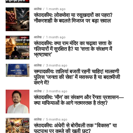
आलेख
1 month ago
संपादकीय: लोकसेवा या रसूखदारों का पहरा?
नौकरशाही के बदलते मिजाज पर बड़ा सवाल
आलेख
1 month ago
संपादकीय: क्या राम मंदिर का चढ़ावा सत्ता के
गलियारों में सुरक्षित है? या ‘सत्ता के संरक्षण में
भ्रष्टाचार’
आलेख
3 months ago
सम्पादकीय: तालियां बजती रहनी चाहिए! मालवणी
पुलिस ‘जनता की सेवा’ में मसरूफ है या बदतमीजी
करने में?
आलेख
3 months ago
संपादकीय: ‘मौन’ का संरक्षण और रेंगता प्रशासन—
क्या माफियाओं के आगे नतमस्तक है तंत्र?
आलेख
5 months ago
संपादकीय: अंधेरी से बोरीवली तक “विकास” या
फुटपाथ पर कब्ज़े की खुली छूट?