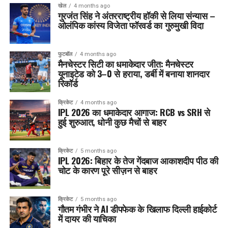
खेल
4 months ago
गुरजंत सिंह ने अंतरराष्ट्रीय हॉकी से लिया संन्यास –
ओलंपिक कांस्य विजेता फॉरवर्ड का गुरुमुखी विदा
फुटबॉल
4 months ago
मैनचेस्टर सिटी का धमाकेदार जीत: मैनचेस्टर
यूनाइटेड को 3–0 से हराया, डर्बी में बनाया शानदार
रिकॉर्ड
क्रिकेट
4 months ago
IPL 2026 का धमाकेदार आगाज: RCB vs SRH से
हुई शुरुआत, धोनी कुछ मैचों से बाहर
क्रिकेट
5 months ago
IPL 2026: बिहार के तेज गेंदबाज आकाशदीप पीठ की
चोट के कारण पूरे सीज़न से बाहर
क्रिकेट
5 months ago
गौतम गंभीर ने AI डीपफेक के खिलाफ दिल्ली हाईकोर्ट
में दायर की याचिका