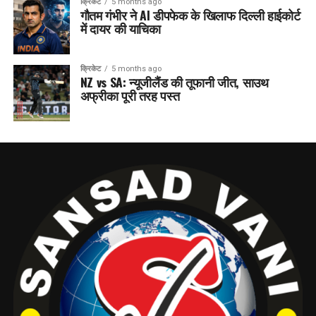
क्रिकेट
5 months ago
गौतम गंभीर ने AI डीपफेक के खिलाफ दिल्ली हाईकोर्ट
में दायर की याचिका
क्रिकेट
5 months ago
NZ vs SA: न्यूजीलैंड की तूफानी जीत, साउथ
अफ्रीका पूरी तरह पस्त