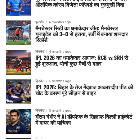
ओलंपिक कांस्य विजेता फॉरवर्ड का गुरुमुखी विदा
फुटबॉल
4 months ago
मैनचेस्टर सिटी का धमाकेदार जीत: मैनचेस्टर
यूनाइटेड को 3–0 से हराया, डर्बी में बनाया शानदार
रिकॉर्ड
क्रिकेट
4 months ago
IPL 2026 का धमाकेदार आगाज: RCB vs SRH से
हुई शुरुआत, धोनी कुछ मैचों से बाहर
क्रिकेट
5 months ago
IPL 2026: बिहार के तेज गेंदबाज आकाशदीप पीठ की
चोट के कारण पूरे सीज़न से बाहर
क्रिकेट
5 months ago
गौतम गंभीर ने AI डीपफेक के खिलाफ दिल्ली हाईकोर्ट
में दायर की याचिका