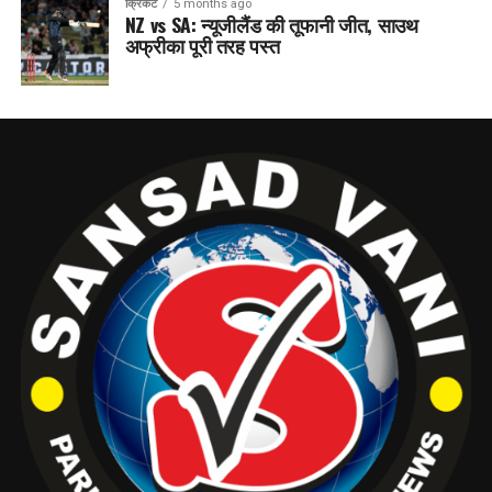
क्रिकेट
5 months ago
NZ vs SA: न्यूजीलैंड की तूफानी जीत, साउथ
अफ्रीका पूरी तरह पस्त