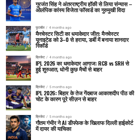
गुरजंत सिंह ने अंतरराष्ट्रीय हॉकी से लिया संन्यास –
ओलंपिक कांस्य विजेता फॉरवर्ड का गुरुमुखी विदा
फुटबॉल
4 months ago
मैनचेस्टर सिटी का धमाकेदार जीत: मैनचेस्टर
यूनाइटेड को 3–0 से हराया, डर्बी में बनाया शानदार
रिकॉर्ड
क्रिकेट
4 months ago
IPL 2026 का धमाकेदार आगाज: RCB vs SRH से
हुई शुरुआत, धोनी कुछ मैचों से बाहर
क्रिकेट
5 months ago
IPL 2026: बिहार के तेज गेंदबाज आकाशदीप पीठ की
चोट के कारण पूरे सीज़न से बाहर
क्रिकेट
5 months ago
गौतम गंभीर ने AI डीपफेक के खिलाफ दिल्ली हाईकोर्ट
में दायर की याचिका