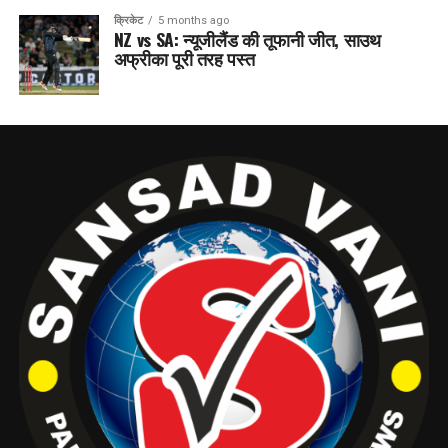
क्रिकेट
5 months ago
NZ vs SA: न्यूजीलैंड की तूफानी जीत, साउथ
अफ्रीका पूरी तरह पस्त