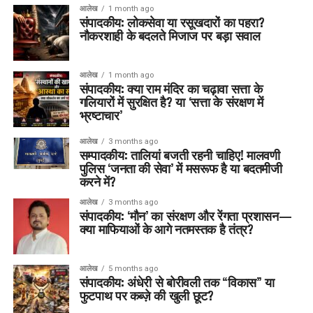
आलेख
1 month ago
संपादकीय: लोकसेवा या रसूखदारों का पहरा?
नौकरशाही के बदलते मिजाज पर बड़ा सवाल
आलेख
1 month ago
संपादकीय: क्या राम मंदिर का चढ़ावा सत्ता के
गलियारों में सुरक्षित है? या ‘सत्ता के संरक्षण में
भ्रष्टाचार’
आलेख
3 months ago
सम्पादकीय: तालियां बजती रहनी चाहिए! मालवणी
पुलिस ‘जनता की सेवा’ में मसरूफ है या बदतमीजी
करने में?
आलेख
3 months ago
संपादकीय: ‘मौन’ का संरक्षण और रेंगता प्रशासन—
क्या माफियाओं के आगे नतमस्तक है तंत्र?
आलेख
5 months ago
संपादकीय: अंधेरी से बोरीवली तक “विकास” या
फुटपाथ पर कब्ज़े की खुली छूट?