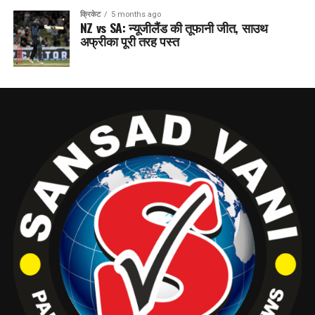
क्रिकेट
5 months ago
NZ vs SA: न्यूजीलैंड की तूफानी जीत, साउथ
अफ्रीका पूरी तरह पस्त