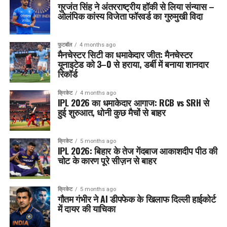
गुरजंत सिंह ने अंतरराष्ट्रीय हॉकी से लिया संन्यास –
ओलंपिक कांस्य विजेता फॉरवर्ड का गुरुमुखी विदा
फुटबॉल
4 months ago
मैनचेस्टर सिटी का धमाकेदार जीत: मैनचेस्टर
यूनाइटेड को 3–0 से हराया, डर्बी में बनाया शानदार
रिकॉर्ड
क्रिकेट
4 months ago
IPL 2026 का धमाकेदार आगाज: RCB vs SRH से
हुई शुरुआत, धोनी कुछ मैचों से बाहर
क्रिकेट
5 months ago
IPL 2026: बिहार के तेज गेंदबाज आकाशदीप पीठ की
चोट के कारण पूरे सीज़न से बाहर
क्रिकेट
5 months ago
गौतम गंभीर ने AI डीपफेक के खिलाफ दिल्ली हाईकोर्ट
में दायर की याचिका