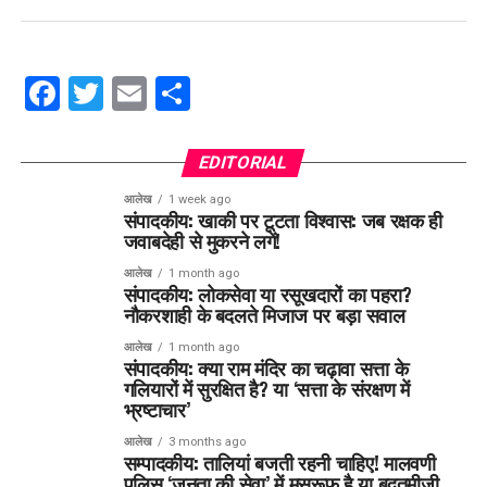
Facebook
Twitter
Email
Share
EDITORIAL
आलेख
1 week ago
संपादकीय: खाकी पर टूटता विश्वास: जब रक्षक ही
जवाबदेही से मुकरने लगें!
आलेख
1 month ago
संपादकीय: लोकसेवा या रसूखदारों का पहरा?
नौकरशाही के बदलते मिजाज पर बड़ा सवाल
आलेख
1 month ago
संपादकीय: क्या राम मंदिर का चढ़ावा सत्ता के
गलियारों में सुरक्षित है? या ‘सत्ता के संरक्षण में
भ्रष्टाचार’
आलेख
3 months ago
सम्पादकीय: तालियां बजती रहनी चाहिए! मालवणी
पुलिस ‘जनता की सेवा’ में मसरूफ है या बदतमीजी