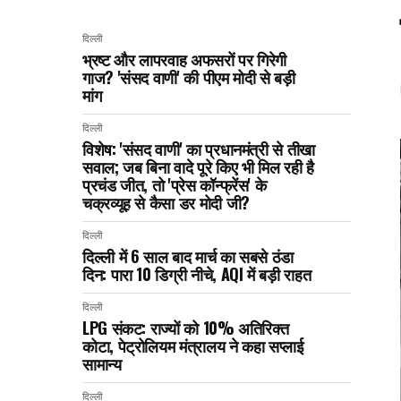
दिल्ली
भ्रष्ट और लापरवाह अफसरों पर गिरेगी
गाज? 'संसद वाणी' की पीएम मोदी से बड़ी
मांग
दिल्ली
विशेष: 'संसद वाणी' का प्रधानमंत्री से तीखा
सवाल; जब बिना वादे पूरे किए भी मिल रही है
प्रचंड जीत, तो 'प्रेस कॉन्फ्रेंस' के
चक्रव्यूह से कैसा डर मोदी जी?
दिल्ली
दिल्ली में 6 साल बाद मार्च का सबसे ठंडा
दिन: पारा 10 डिग्री नीचे, AQI में बड़ी राहत
दिल्ली
LPG संकट: राज्यों को 10% अतिरिक्त
कोटा, पेट्रोलियम मंत्रालय ने कहा सप्लाई
सामान्य
दिल्ली