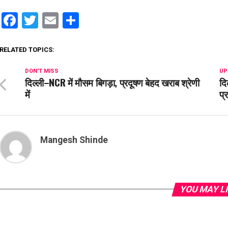
Facebook
Twitter
Email
Share
RELATED TOPICS:
DON'T MISS
UP
दिल्ली–NCR में मौसम बिगड़ा, प्रदूषण बेहद खराब श्रेणी
दि
में
प्
Mangesh Shinde
YOU MAY L