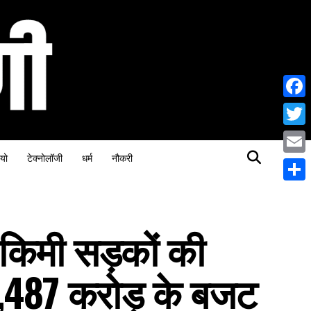
Face
Twitt
यो
टेक्नोलॉजी
धर्म
नौकरी
Email
Share
0 किमी सड़कों की
,487 करोड़ के बजट