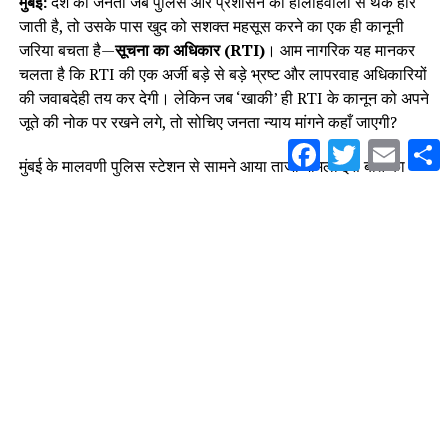
मुंबई:
देश की जनता जब पुलिस और प्रशासन की हीलाहवाली से थक हार
जाती है, तो उसके पास खुद को सशक्त महसूस करने का एक ही कानूनी
जरिया बचता है—
सूचना का अधिकार (RTI)
। आम नागरिक यह मानकर
चलता है कि RTI की एक अर्जी बड़े से बड़े भ्रष्ट और लापरवाह अधिकारियों
की जवाबदेही तय कर देगी। लेकिन जब ‘खाकी’ ही RTI के कानून को अपने
जूते की नोक पर रखने लगे, तो सोचिए जनता न्याय मांगने कहाँ जाएगी?
Facebook
Twitter
Email
S
मुंबई के मालवणी पुलिस स्टेशन से सामने आया ताजा मामला इस बात का
जीता-जागता सबूत है कि पुलिस प्रशासन किस कदर बेखौफ और निरंकुश
हो चुका है।
जब पुलिस का रवैया कहे:
“तुम कुछ भी कर
लो, हम वही करेंगे जो हमारा मन कहेगा!”
मामला मालवणी (सामना नगर, गेट नंबर 08) में 5 सोसायटियों को मिलाकर
बनाई गई
‘डॉ. अब्दुल कलाम फेडरेशन’
के पदाधिकारियों द्वारा दीवार बनाने
के चक्कर में हरे-भरे पेड़ों की जड़ें बेरहमी से काटने का है।