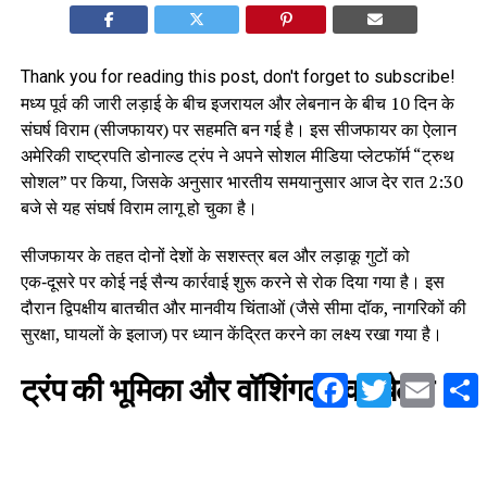
Thank you for reading this post, don't forget to subscribe!
मध्य पूर्व की जारी लड़ाई के बीच इजरायल और लेबनान के बीच 10 दिन के
संघर्ष विराम (सीजफायर) पर सहमति बन गई है। इस सीजफायर का ऐलान
अमेरिकी राष्ट्रपति डोनाल्ड ट्रंप ने अपने सोशल मीडिया प्लेटफॉर्म “ट्रुथ
सोशल” पर किया, जिसके अनुसार भारतीय समयानुसार आज देर रात 2:30
बजे से यह संघर्ष विराम लागू हो चुका है।
सीजफायर के तहत दोनों देशों के सशस्त्र बल और लड़ाकू गुटों को
एक‑दूसरे पर कोई नई सैन्य कार्रवाई शुरू करने से रोक दिया गया है। इस
दौरान द्विपक्षीय बातचीत और मानवीय चिंताओं (जैसे सीमा दॉक, नागरिकों की
सुरक्षा, घायलों के इलाज) पर ध्यान केंद्रित करने का लक्ष्य रखा गया है।
Facebook
Twitter
Email
S
ट्रंप की भूमिका और वॉशिंगटन की बैठक
इस समझौते की सबसे बड़ी खास बात यह है कि अमेरिका के राष्ट्रपति
डोनाल्ड ट्रंप ने सक्रिय मध्यस्थता की और लेबनान के राष्ट्रपति जोसेफ