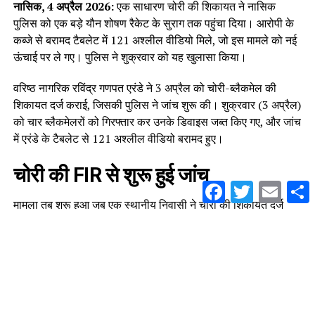
नासिक, 4 अप्रैल 2026:
एक साधारण चोरी की शिकायत ने नासिक
पुलिस को एक बड़े यौन शोषण रैकेट के सुराग तक पहुंचा दिया। आरोपी के
कब्जे से बरामद टैबलेट में 121 अश्लील वीडियो मिले, जो इस मामले को नई
ऊंचाई पर ले गए। पुलिस ने शुक्रवार को यह खुलासा किया।
वरिष्ठ नागरिक रविंद्र गणपत एरंडे ने 3 अप्रैल को चोरी-ब्लैकमेल की
शिकायत दर्ज कराई, जिसकी पुलिस ने जांच शुरू की। शुक्रवार (3 अप्रैल)
को चार ब्लैकमेलरों को गिरफ्तार कर उनके डिवाइस जब्त किए गए, और जांच
में एरंडे के टैबलेट से 121 अश्लील वीडियो बरामद हुए।
चोरी की FIR से शुरू हुई जांच
Facebook
Twitter
Email
S
मामला तब शुरू हुआ जब एक स्थानीय निवासी ने चोरी की शिकायत दर्ज
कराई। जांच के दौरान पुलिस को आरोपी के पास से एक टैबलेट बरामद
हुआ।
डिवाइस की फॉरेंसिक जांच में 121 अश्लील वीडियो सामने आए।
वीडियो में नाबालिगों और महिलाओं का यौन शोषण दिखाया गया।