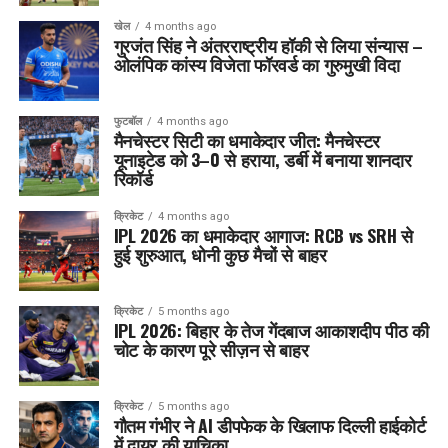
खेल
4 months ago
गुरजंत सिंह ने अंतरराष्ट्रीय हॉकी से लिया संन्यास –
ओलंपिक कांस्य विजेता फॉरवर्ड का गुरुमुखी विदा
फुटबॉल
4 months ago
मैनचेस्टर सिटी का धमाकेदार जीत: मैनचेस्टर
यूनाइटेड को 3–0 से हराया, डर्बी में बनाया शानदार
रिकॉर्ड
क्रिकेट
4 months ago
IPL 2026 का धमाकेदार आगाज: RCB vs SRH से
हुई शुरुआत, धोनी कुछ मैचों से बाहर
क्रिकेट
5 months ago
IPL 2026: बिहार के तेज गेंदबाज आकाशदीप पीठ की
चोट के कारण पूरे सीज़न से बाहर
क्रिकेट
5 months ago
गौतम गंभीर ने AI डीपफेक के खिलाफ दिल्ली हाईकोर्ट
में दायर की याचिका