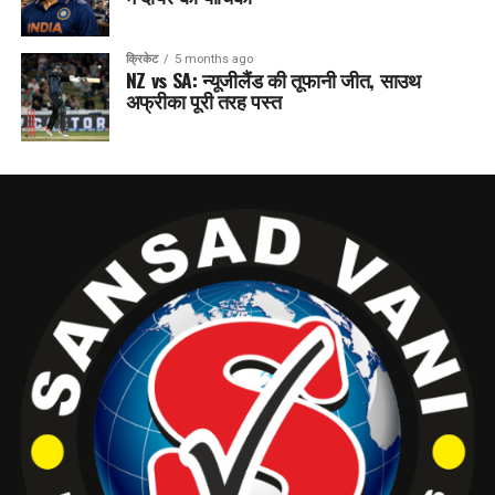
क्रिकेट
5 months ago
NZ vs SA: न्यूजीलैंड की तूफानी जीत, साउथ
अफ्रीका पूरी तरह पस्त