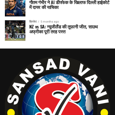
गौतम गंभीर ने AI डीपफेक के खिलाफ दिल्ली हाईकोर्ट
में दायर की याचिका
क्रिकेट
5 months ago
NZ vs SA: न्यूजीलैंड की तूफानी जीत, साउथ
अफ्रीका पूरी तरह पस्त