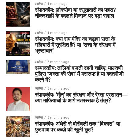
आलेख
1 month ago
संपादकीय: लोकसेवा या रसूखदारों का पहरा?
नौकरशाही के बदलते मिजाज पर बड़ा सवाल
आलेख
1 month ago
संपादकीय: क्या राम मंदिर का चढ़ावा सत्ता के
गलियारों में सुरक्षित है? या ‘सत्ता के संरक्षण में
भ्रष्टाचार’
आलेख
3 months ago
सम्पादकीय: तालियां बजती रहनी चाहिए! मालवणी
पुलिस ‘जनता की सेवा’ में मसरूफ है या बदतमीजी
करने में?
आलेख
3 months ago
संपादकीय: ‘मौन’ का संरक्षण और रेंगता प्रशासन—
क्या माफियाओं के आगे नतमस्तक है तंत्र?
आलेख
5 months ago
संपादकीय: अंधेरी से बोरीवली तक “विकास” या
फुटपाथ पर कब्ज़े की खुली छूट?