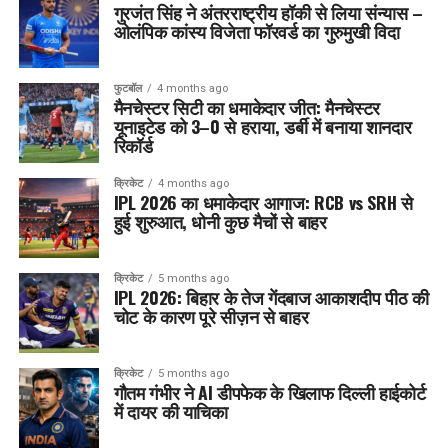
गुरजंत सिंह ने अंतरराष्ट्रीय हॉकी से लिया संन्यास –
ओलंपिक कांस्य विजेता फॉरवर्ड का गुरुमुखी विदा
फुटबॉल
4 months ago
मैनचेस्टर सिटी का धमाकेदार जीत: मैनचेस्टर
यूनाइटेड को 3–0 से हराया, डर्बी में बनाया शानदार
रिकॉर्ड
क्रिकेट
4 months ago
IPL 2026 का धमाकेदार आगाज: RCB vs SRH से
हुई शुरुआत, धोनी कुछ मैचों से बाहर
क्रिकेट
5 months ago
IPL 2026: बिहार के तेज गेंदबाज आकाशदीप पीठ की
चोट के कारण पूरे सीज़न से बाहर
क्रिकेट
5 months ago
गौतम गंभीर ने AI डीपफेक के खिलाफ दिल्ली हाईकोर्ट
में दायर की याचिका