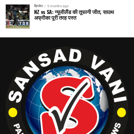
क्रिकेट
5 months ago
NZ vs SA: न्यूजीलैंड की तूफानी जीत, साउथ
अफ्रीका पूरी तरह पस्त