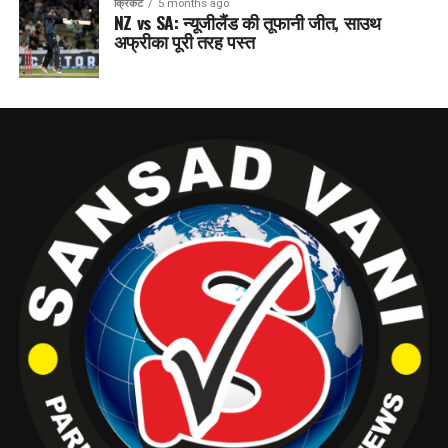
क्रिकेट
5 months ago
NZ vs SA: न्यूजीलैंड की तूफानी जीत, साउथ
अफ्रीका पूरी तरह पस्त