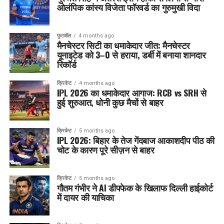
ओलंपिक कांस्य विजेता फॉरवर्ड का गुरुमुखी विदा
फुटबॉल
4 months ago
मैनचेस्टर सिटी का धमाकेदार जीत: मैनचेस्टर
यूनाइटेड को 3–0 से हराया, डर्बी में बनाया शानदार
रिकॉर्ड
क्रिकेट
4 months ago
IPL 2026 का धमाकेदार आगाज: RCB vs SRH से
हुई शुरुआत, धोनी कुछ मैचों से बाहर
क्रिकेट
5 months ago
IPL 2026: बिहार के तेज गेंदबाज आकाशदीप पीठ की
चोट के कारण पूरे सीज़न से बाहर
क्रिकेट
5 months ago
गौतम गंभीर ने AI डीपफेक के खिलाफ दिल्ली हाईकोर्ट
में दायर की याचिका