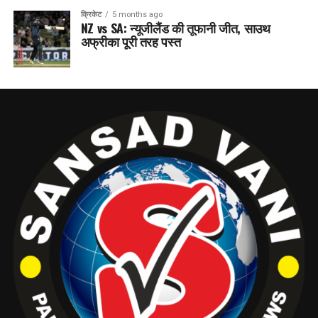
क्रिकेट
5 months ago
NZ vs SA: न्यूजीलैंड की तूफानी जीत, साउथ
अफ्रीका पूरी तरह पस्त