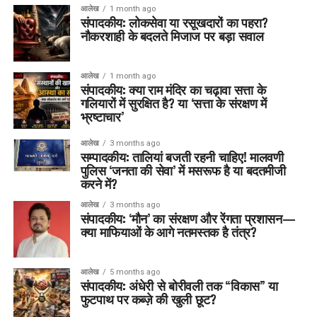
आलेख
1 month ago
संपादकीय: लोकसेवा या रसूखदारों का पहरा?
नौकरशाही के बदलते मिजाज पर बड़ा सवाल
आलेख
1 month ago
संपादकीय: क्या राम मंदिर का चढ़ावा सत्ता के
गलियारों में सुरक्षित है? या ‘सत्ता के संरक्षण में
भ्रष्टाचार’
आलेख
3 months ago
सम्पादकीय: तालियां बजती रहनी चाहिए! मालवणी
पुलिस ‘जनता की सेवा’ में मसरूफ है या बदतमीजी
करने में?
आलेख
3 months ago
संपादकीय: ‘मौन’ का संरक्षण और रेंगता प्रशासन—
क्या माफियाओं के आगे नतमस्तक है तंत्र?
आलेख
5 months ago
संपादकीय: अंधेरी से बोरीवली तक “विकास” या
फुटपाथ पर कब्ज़े की खुली छूट?