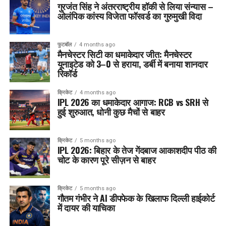
गुरजंत सिंह ने अंतरराष्ट्रीय हॉकी से लिया संन्यास –
ओलंपिक कांस्य विजेता फॉरवर्ड का गुरुमुखी विदा
फुटबॉल
4 months ago
मैनचेस्टर सिटी का धमाकेदार जीत: मैनचेस्टर
यूनाइटेड को 3–0 से हराया, डर्बी में बनाया शानदार
रिकॉर्ड
क्रिकेट
4 months ago
IPL 2026 का धमाकेदार आगाज: RCB vs SRH से
हुई शुरुआत, धोनी कुछ मैचों से बाहर
क्रिकेट
5 months ago
IPL 2026: बिहार के तेज गेंदबाज आकाशदीप पीठ की
चोट के कारण पूरे सीज़न से बाहर
क्रिकेट
5 months ago
गौतम गंभीर ने AI डीपफेक के खिलाफ दिल्ली हाईकोर्ट
में दायर की याचिका