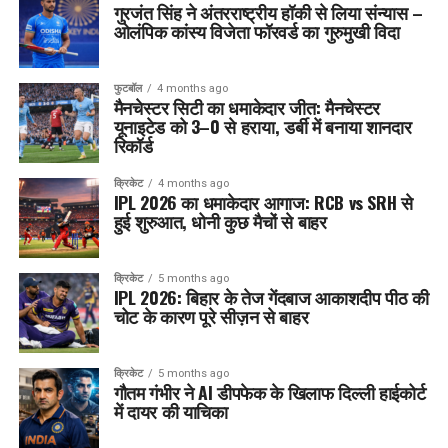
गुरजंत सिंह ने अंतरराष्ट्रीय हॉकी से लिया संन्यास –
ओलंपिक कांस्य विजेता फॉरवर्ड का गुरुमुखी विदा
फुटबॉल
4 months ago
मैनचेस्टर सिटी का धमाकेदार जीत: मैनचेस्टर
यूनाइटेड को 3–0 से हराया, डर्बी में बनाया शानदार
रिकॉर्ड
क्रिकेट
4 months ago
IPL 2026 का धमाकेदार आगाज: RCB vs SRH से
हुई शुरुआत, धोनी कुछ मैचों से बाहर
क्रिकेट
5 months ago
IPL 2026: बिहार के तेज गेंदबाज आकाशदीप पीठ की
चोट के कारण पूरे सीज़न से बाहर
क्रिकेट
5 months ago
गौतम गंभीर ने AI डीपफेक के खिलाफ दिल्ली हाईकोर्ट
में दायर की याचिका