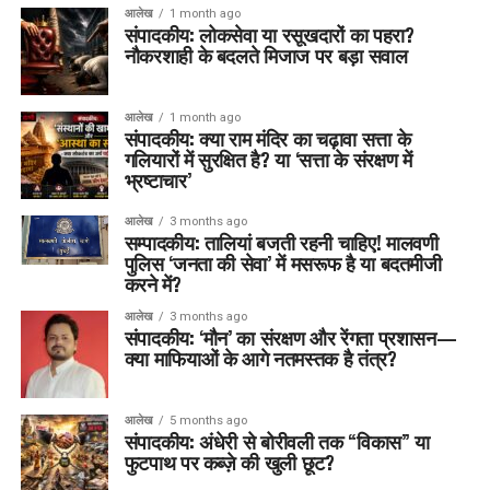
आलेख
1 month ago
संपादकीय: लोकसेवा या रसूखदारों का पहरा?
नौकरशाही के बदलते मिजाज पर बड़ा सवाल
आलेख
1 month ago
संपादकीय: क्या राम मंदिर का चढ़ावा सत्ता के
गलियारों में सुरक्षित है? या ‘सत्ता के संरक्षण में
भ्रष्टाचार’
आलेख
3 months ago
सम्पादकीय: तालियां बजती रहनी चाहिए! मालवणी
पुलिस ‘जनता की सेवा’ में मसरूफ है या बदतमीजी
करने में?
आलेख
3 months ago
संपादकीय: ‘मौन’ का संरक्षण और रेंगता प्रशासन—
क्या माफियाओं के आगे नतमस्तक है तंत्र?
आलेख
5 months ago
संपादकीय: अंधेरी से बोरीवली तक “विकास” या
फुटपाथ पर कब्ज़े की खुली छूट?