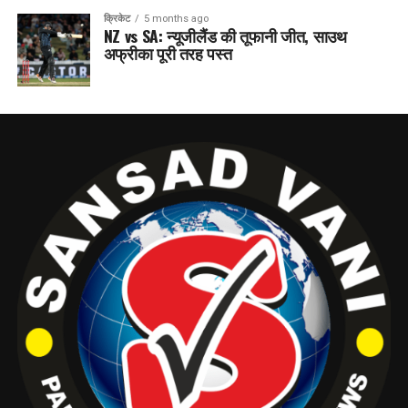
क्रिकेट
5 months ago
NZ vs SA: न्यूजीलैंड की तूफानी जीत, साउथ
अफ्रीका पूरी तरह पस्त