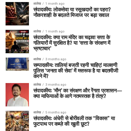
आलेख
1 month ago
संपादकीय: लोकसेवा या रसूखदारों का पहरा?
नौकरशाही के बदलते मिजाज पर बड़ा सवाल
आलेख
1 month ago
संपादकीय: क्या राम मंदिर का चढ़ावा सत्ता के
गलियारों में सुरक्षित है? या ‘सत्ता के संरक्षण में
भ्रष्टाचार’
आलेख
3 months ago
सम्पादकीय: तालियां बजती रहनी चाहिए! मालवणी
पुलिस ‘जनता की सेवा’ में मसरूफ है या बदतमीजी
करने में?
आलेख
3 months ago
संपादकीय: ‘मौन’ का संरक्षण और रेंगता प्रशासन—
क्या माफियाओं के आगे नतमस्तक है तंत्र?
आलेख
5 months ago
संपादकीय: अंधेरी से बोरीवली तक “विकास” या
फुटपाथ पर कब्ज़े की खुली छूट?