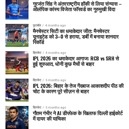
गुरजंत सिंह ने अंतरराष्ट्रीय हॉकी से लिया संन्यास –
ओलंपिक कांस्य विजेता फॉरवर्ड का गुरुमुखी विदा
फुटबॉल
4 months ago
मैनचेस्टर सिटी का धमाकेदार जीत: मैनचेस्टर
यूनाइटेड को 3–0 से हराया, डर्बी में बनाया शानदार
रिकॉर्ड
क्रिकेट
4 months ago
IPL 2026 का धमाकेदार आगाज: RCB vs SRH से
हुई शुरुआत, धोनी कुछ मैचों से बाहर
क्रिकेट
5 months ago
IPL 2026: बिहार के तेज गेंदबाज आकाशदीप पीठ की
चोट के कारण पूरे सीज़न से बाहर
क्रिकेट
5 months ago
गौतम गंभीर ने AI डीपफेक के खिलाफ दिल्ली हाईकोर्ट
में दायर की याचिका