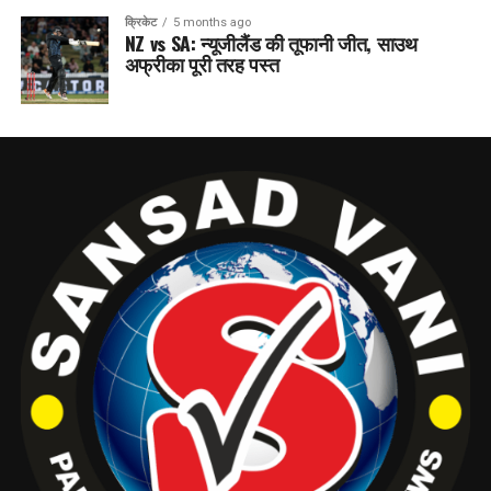
क्रिकेट
5 months ago
NZ vs SA: न्यूजीलैंड की तूफानी जीत, साउथ
अफ्रीका पूरी तरह पस्त