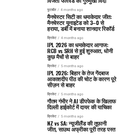
विजेता फॉरवर्ड का गुरुमुखी विदा
फुटबॉल
4 months ago
मैनचेस्टर सिटी का धमाकेदार जीत:
मैनचेस्टर यूनाइटेड को 3–0 से
हराया, डर्बी में बनाया शानदार रिकॉर्ड
क्रिकेट
4 months ago
IPL 2026 का धमाकेदार आगाज:
RCB vs SRH से हुई शुरुआत, धोनी
कुछ मैचों से बाहर
क्रिकेट
5 months ago
IPL 2026: बिहार के तेज गेंदबाज
आकाशदीप पीठ की चोट के कारण पूरे
सीज़न से बाहर
क्रिकेट
5 months ago
गौतम गंभीर ने AI डीपफेक के खिलाफ
दिल्ली हाईकोर्ट में दायर की याचिका
क्रिकेट
5 months ago
NZ vs SA: न्यूजीलैंड की तूफानी
जीत, साउथ अफ्रीका पूरी तरह पस्त