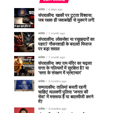
आलेख
6 days ago
संपादकीय: खाकी पर टूटता विश्वास:
जब रक्षक ही जवाबदेही से मुकरने लगें!
आलेख
1 month ago
संपादकीय: लोकसेवा या रसूखदारों का
पहरा? नौकरशाही के बदलते मिजाज
पर बड़ा सवाल
आलेख
1 month ago
संपादकीय: क्या राम मंदिर का चढ़ावा
सत्ता के गलियारों में सुरक्षित है? या
‘सत्ता के संरक्षण में भ्रष्टाचार’
आलेख
3 months ago
सम्पादकीय: तालियां बजती रहनी
चाहिए! मालवणी पुलिस ‘जनता की
सेवा’ में मसरूफ है या बदतमीजी करने
में?
आलेख
3 months ago