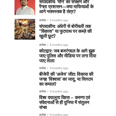
संपादकीय: ‘मौन’ का संरक्षण और
रेंगता प्रशासन—क्या माफियाओं के
आगे नतमस्तक है तंत्र?
आलेख
5 months ago
संपादकीय: अंधेरी से बोरीवली तक
“विकास” या फुटपाथ पर कब्ज़े की
खुली छूट?
आलेख
6 months ago
कोटद्वार: जब बजरंगदल के आगे झुक
जाए पुलिस और मीडिया पर लगा दिया
जाए ताला
आलेख
9 months ago
बीजेपी की ‘अजेय’ जीत: विकास की
जगह ‘विश्वास’ का जादू, या सिस्टम
का कमाल?
आलेख
9 months ago
विश्व दयालुता दिवस – करुणा एवं
संवेदनाओं से ही दुनिया में संतुलन
संभव
आलेख
9 months ago