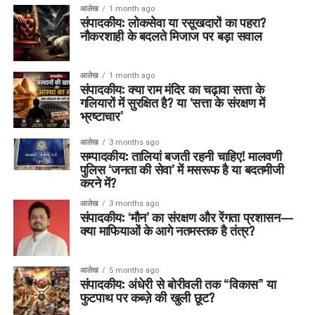
आलेख
1 month ago
संपादकीय: लोकसेवा या रसूखदारों का पहरा?
नौकरशाही के बदलते मिजाज पर बड़ा सवाल
आलेख
1 month ago
संपादकीय: क्या राम मंदिर का चढ़ावा सत्ता के
गलियारों में सुरक्षित है? या ‘सत्ता के संरक्षण में
भ्रष्टाचार’
आलेख
3 months ago
सम्पादकीय: तालियां बजती रहनी चाहिए! मालवणी
पुलिस ‘जनता की सेवा’ में मसरूफ है या बदतमीजी
करने में?
आलेख
3 months ago
संपादकीय: ‘मौन’ का संरक्षण और रेंगता प्रशासन—
क्या माफियाओं के आगे नतमस्तक है तंत्र?
आलेख
5 months ago
संपादकीय: अंधेरी से बोरीवली तक “विकास” या
फुटपाथ पर कब्ज़े की खुली छूट?