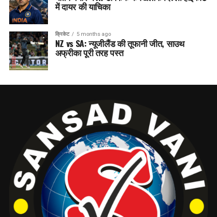
में दायर की याचिका
क्रिकेट
5 months ago
NZ vs SA: न्यूजीलैंड की तूफानी जीत, साउथ
अफ्रीका पूरी तरह पस्त