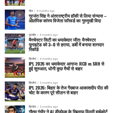
खेल
4 months ago
गुरजंत सिंह ने अंतरराष्ट्रीय हॉकी से लिया संन्यास –
ओलंपिक कांस्य विजेता फॉरवर्ड का गुरुमुखी विदा
फुटबॉल
4 months ago
मैनचेस्टर सिटी का धमाकेदार जीत: मैनचेस्टर
यूनाइटेड को 3–0 से हराया, डर्बी में बनाया शानदार
रिकॉर्ड
क्रिकेट
4 months ago
IPL 2026 का धमाकेदार आगाज: RCB vs SRH से
हुई शुरुआत, धोनी कुछ मैचों से बाहर
क्रिकेट
5 months ago
IPL 2026: बिहार के तेज गेंदबाज आकाशदीप पीठ की
चोट के कारण पूरे सीज़न से बाहर
क्रिकेट
5 months ago
गौतम गंभीर ने AI डीपफेक के खिलाफ दिल्ली हाईकोर्ट