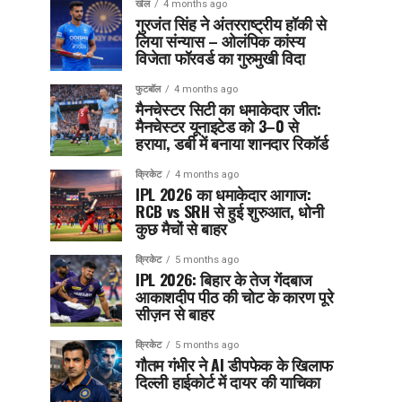
खेल
4 months ago
गुरजंत सिंह ने अंतरराष्ट्रीय हॉकी से
लिया संन्यास – ओलंपिक कांस्य
विजेता फॉरवर्ड का गुरुमुखी विदा
फुटबॉल
4 months ago
मैनचेस्टर सिटी का धमाकेदार जीत:
मैनचेस्टर यूनाइटेड को 3–0 से
हराया, डर्बी में बनाया शानदार रिकॉर्ड
क्रिकेट
4 months ago
IPL 2026 का धमाकेदार आगाज:
RCB vs SRH से हुई शुरुआत, धोनी
कुछ मैचों से बाहर
क्रिकेट
5 months ago
IPL 2026: बिहार के तेज गेंदबाज
आकाशदीप पीठ की चोट के कारण पूरे
सीज़न से बाहर
क्रिकेट
5 months ago
गौतम गंभीर ने AI डीपफेक के खिलाफ
दिल्ली हाईकोर्ट में दायर की याचिका