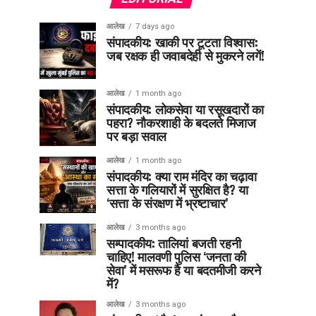
आलेख
7 days ago
संपादकीय: खाकी पर टूटता विश्वास:
जब रक्षक ही जवाबदेही से मुकरने लगें!
आलेख
1 month ago
संपादकीय: लोकसेवा या रसूखदारों का
पहरा? नौकरशाही के बदलते मिजाज
पर बड़ा सवाल
आलेख
1 month ago
संपादकीय: क्या राम मंदिर का चढ़ावा
सत्ता के गलियारों में सुरक्षित है? या
‘सत्ता के संरक्षण में भ्रष्टाचार’
आलेख
3 months ago
सम्पादकीय: तालियां बजती रहनी
चाहिए! मालवणी पुलिस ‘जनता की
सेवा’ में मसरूफ है या बदतमीजी करने
में?
आलेख
3 months ago