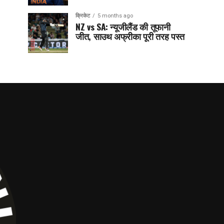
क्रिकेट
5 months ago
NZ vs SA: न्यूजीलैंड की तूफानी
जीत, साउथ अफ्रीका पूरी तरह पस्त