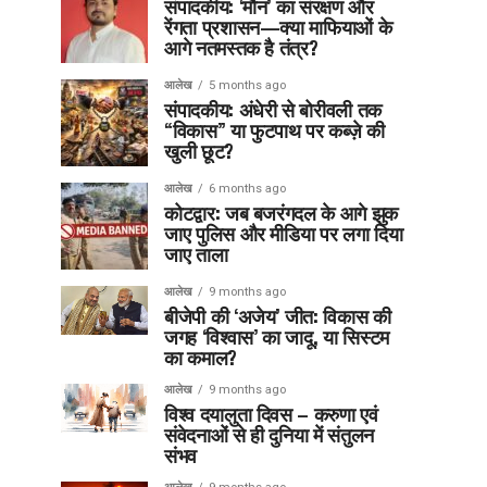
संपादकीय: ‘मौन’ का संरक्षण और
रेंगता प्रशासन—क्या माफियाओं के
आगे नतमस्तक है तंत्र?
आलेख
5 months ago
संपादकीय: अंधेरी से बोरीवली तक
“विकास” या फुटपाथ पर कब्ज़े की
खुली छूट?
आलेख
6 months ago
कोटद्वार: जब बजरंगदल के आगे झुक
जाए पुलिस और मीडिया पर लगा दिया
जाए ताला
आलेख
9 months ago
बीजेपी की ‘अजेय’ जीत: विकास की
जगह ‘विश्वास’ का जादू, या सिस्टम
का कमाल?
आलेख
9 months ago
विश्व दयालुता दिवस – करुणा एवं
संवेदनाओं से ही दुनिया में संतुलन
संभव