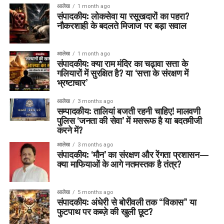
आलेख
1 month ago
संपादकीय: लोकसेवा या रसूखदारों का पहरा?
नौकरशाही के बदलते मिजाज पर बड़ा सवाल
आलेख
1 month ago
संपादकीय: क्या राम मंदिर का चढ़ावा सत्ता के
गलियारों में सुरक्षित है? या ‘सत्ता के संरक्षण में
भ्रष्टाचार’
आलेख
3 months ago
सम्पादकीय: तालियां बजती रहनी चाहिए! मालवणी
पुलिस ‘जनता की सेवा’ में मसरूफ है या बदतमीजी
करने में?
आलेख
3 months ago
संपादकीय: ‘मौन’ का संरक्षण और रेंगता प्रशासन—
क्या माफियाओं के आगे नतमस्तक है तंत्र?
आलेख
5 months ago
संपादकीय: अंधेरी से बोरीवली तक “विकास” या
फुटपाथ पर कब्ज़े की खुली छूट?