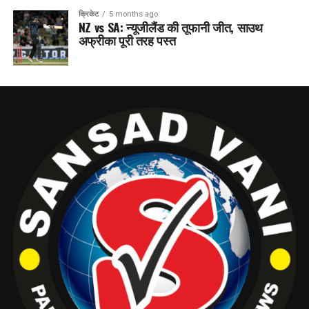
क्रिकेट
5 months ago
NZ vs SA: न्यूजीलैंड की तूफानी जीत, साउथ
अफ्रीका पूरी तरह पस्त