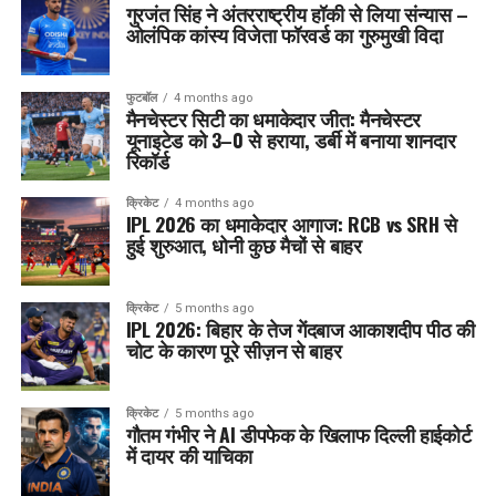
गुरजंत सिंह ने अंतरराष्ट्रीय हॉकी से लिया संन्यास –
ओलंपिक कांस्य विजेता फॉरवर्ड का गुरुमुखी विदा
फुटबॉल
4 months ago
मैनचेस्टर सिटी का धमाकेदार जीत: मैनचेस्टर
यूनाइटेड को 3–0 से हराया, डर्बी में बनाया शानदार
रिकॉर्ड
क्रिकेट
4 months ago
IPL 2026 का धमाकेदार आगाज: RCB vs SRH से
हुई शुरुआत, धोनी कुछ मैचों से बाहर
क्रिकेट
5 months ago
IPL 2026: बिहार के तेज गेंदबाज आकाशदीप पीठ की
चोट के कारण पूरे सीज़न से बाहर
क्रिकेट
5 months ago
गौतम गंभीर ने AI डीपफेक के खिलाफ दिल्ली हाईकोर्ट
में दायर की याचिका