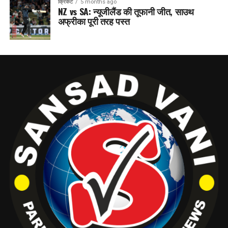
क्रिकेट
5 months ago
NZ vs SA: न्यूजीलैंड की तूफानी जीत, साउथ
अफ्रीका पूरी तरह पस्त