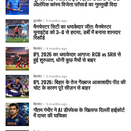
ओलंपिक कांस्य विजेता फॉरवर्ड का गुरुमुखी विदा
फुटबॉल
4 months ago
मैनचेस्टर सिटी का धमाकेदार जीत: मैनचेस्टर
यूनाइटेड को 3–0 से हराया, डर्बी में बनाया शानदार
रिकॉर्ड
क्रिकेट
4 months ago
IPL 2026 का धमाकेदार आगाज: RCB vs SRH से
हुई शुरुआत, धोनी कुछ मैचों से बाहर
क्रिकेट
5 months ago
IPL 2026: बिहार के तेज गेंदबाज आकाशदीप पीठ की
चोट के कारण पूरे सीज़न से बाहर
क्रिकेट
5 months ago
गौतम गंभीर ने AI डीपफेक के खिलाफ दिल्ली हाईकोर्ट
में दायर की याचिका