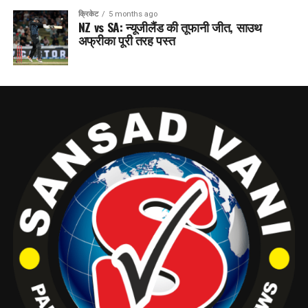
क्रिकेट
5 months ago
NZ vs SA: न्यूजीलैंड की तूफानी जीत, साउथ
अफ्रीका पूरी तरह पस्त