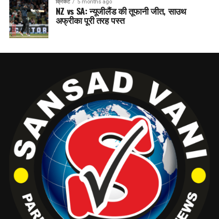
क्रिकेट
5 months ago
NZ vs SA: न्यूजीलैंड की तूफानी जीत, साउथ
अफ्रीका पूरी तरह पस्त