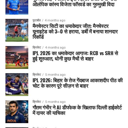
ओलंपिक कांस्य विजेता फॉरवर्ड का गुरुमुखी विदा
फुटबॉल
4 months ago
मैनचेस्टर सिटी का धमाकेदार जीत: मैनचेस्टर
यूनाइटेड को 3–0 से हराया, डर्बी में बनाया शानदार
रिकॉर्ड
क्रिकेट
4 months ago
IPL 2026 का धमाकेदार आगाज: RCB vs SRH से
हुई शुरुआत, धोनी कुछ मैचों से बाहर
क्रिकेट
5 months ago
IPL 2026: बिहार के तेज गेंदबाज आकाशदीप पीठ की
चोट के कारण पूरे सीज़न से बाहर
क्रिकेट
5 months ago
गौतम गंभीर ने AI डीपफेक के खिलाफ दिल्ली हाईकोर्ट
में दायर की याचिका