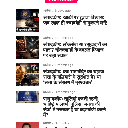
आलेख
6 days ago
संपादकीय: खाकी पर टूटता विश्वास:
जब रक्षक ही जवाबदेही से मुकरने लगें!
आलेख
1 month ago
संपादकीय: लोकसेवा या रसूखदारों का
पहरा? नौकरशाही के बदलते मिजाज
पर बड़ा सवाल
आलेख
1 month ago
संपादकीय: क्या राम मंदिर का चढ़ावा
सत्ता के गलियारों में सुरक्षित है? या
‘सत्ता के संरक्षण में भ्रष्टाचार’
आलेख
3 months ago
सम्पादकीय: तालियां बजती रहनी
चाहिए! मालवणी पुलिस ‘जनता की
सेवा’ में मसरूफ है या बदतमीजी करने
में?
आलेख
3 months ago