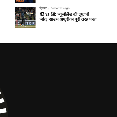
क्रिकेट
5 months ago
NZ vs SA: न्यूजीलैंड की तूफानी
जीत, साउथ अफ्रीका पूरी तरह पस्त