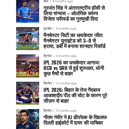
खेल
4 months ago
गुरजंत सिंह ने अंतरराष्ट्रीय हॉकी से
लिया संन्यास – ओलंपिक कांस्य
विजेता फॉरवर्ड का गुरुमुखी विदा
फुटबॉल
4 months ago
मैनचेस्टर सिटी का धमाकेदार जीत:
मैनचेस्टर यूनाइटेड को 3–0 से
हराया, डर्बी में बनाया शानदार रिकॉर्ड
क्रिकेट
4 months ago
IPL 2026 का धमाकेदार आगाज:
RCB vs SRH से हुई शुरुआत, धोनी
कुछ मैचों से बाहर
क्रिकेट
5 months ago
IPL 2026: बिहार के तेज गेंदबाज
आकाशदीप पीठ की चोट के कारण पूरे
सीज़न से बाहर
क्रिकेट
5 months ago
गौतम गंभीर ने AI डीपफेक के खिलाफ
दिल्ली हाईकोर्ट में दायर की याचिका