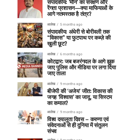
संपादकीय: ‘मौन’ का संरक्षण और
रेंगता प्रशासन—क्या माफियाओं के
आगे नतमस्तक है तंत्र?
आलेख
5 months ago
संपादकीय: अंधेरी से बोरीवली तक
“विकास” या फुटपाथ पर कब्ज़े की
खुली छूट?
आलेख
6 months ago
कोटद्वार: जब बजरंगदल के आगे झुक
जाए पुलिस और मीडिया पर लगा दिया
जाए ताला
आलेख
9 months ago
बीजेपी की ‘अजेय’ जीत: विकास की
जगह ‘विश्वास’ का जादू, या सिस्टम
का कमाल?
आलेख
9 months ago
विश्व दयालुता दिवस – करुणा एवं
संवेदनाओं से ही दुनिया में संतुलन
संभव