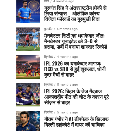
खेल
4 months ago
गुरजंत सिंह ने अंतरराष्ट्रीय हॉकी से
लिया संन्यास – ओलंपिक कांस्य
विजेता फॉरवर्ड का गुरुमुखी विदा
फुटबॉल
4 months ago
मैनचेस्टर सिटी का धमाकेदार जीत:
मैनचेस्टर यूनाइटेड को 3–0 से
हराया, डर्बी में बनाया शानदार रिकॉर्ड
क्रिकेट
4 months ago
IPL 2026 का धमाकेदार आगाज:
RCB vs SRH से हुई शुरुआत, धोनी
कुछ मैचों से बाहर
क्रिकेट
5 months ago
IPL 2026: बिहार के तेज गेंदबाज
आकाशदीप पीठ की चोट के कारण पूरे
सीज़न से बाहर
क्रिकेट
5 months ago
गौतम गंभीर ने AI डीपफेक के खिलाफ
दिल्ली हाईकोर्ट में दायर की याचिका