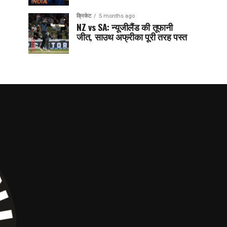
क्रिकेट
5 months ago
NZ vs SA: न्यूजीलैंड की तूफानी
जीत, साउथ अफ्रीका पूरी तरह पस्त