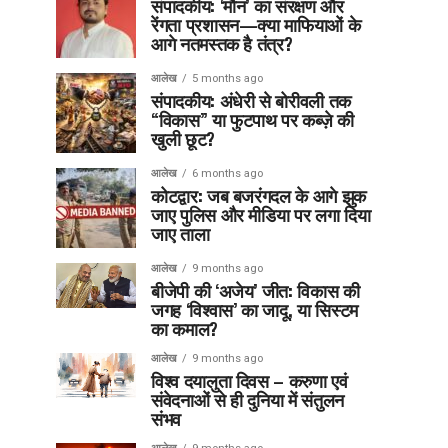
संपादकीय: ‘मौन’ का संरक्षण और
रेंगता प्रशासन—क्या माफियाओं के
आगे नतमस्तक है तंत्र?
आलेख
5 months ago
संपादकीय: अंधेरी से बोरीवली तक
“विकास” या फुटपाथ पर कब्ज़े की
खुली छूट?
आलेख
6 months ago
कोटद्वार: जब बजरंगदल के आगे झुक
जाए पुलिस और मीडिया पर लगा दिया
जाए ताला
आलेख
9 months ago
बीजेपी की ‘अजेय’ जीत: विकास की
जगह ‘विश्वास’ का जादू, या सिस्टम
का कमाल?
आलेख
9 months ago
विश्व दयालुता दिवस – करुणा एवं
संवेदनाओं से ही दुनिया में संतुलन
संभव