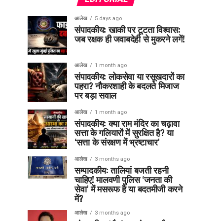
आलेख
5 days ago
संपादकीय: खाकी पर टूटता विश्वास:
जब रक्षक ही जवाबदेही से मुकरने लगें!
आलेख
1 month ago
संपादकीय: लोकसेवा या रसूखदारों का
पहरा? नौकरशाही के बदलते मिजाज
पर बड़ा सवाल
आलेख
1 month ago
संपादकीय: क्या राम मंदिर का चढ़ावा
सत्ता के गलियारों में सुरक्षित है? या
‘सत्ता के संरक्षण में भ्रष्टाचार’
आलेख
3 months ago
सम्पादकीय: तालियां बजती रहनी
चाहिए! मालवणी पुलिस ‘जनता की
सेवा’ में मसरूफ है या बदतमीजी करने
में?
आलेख
3 months ago