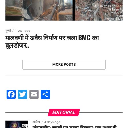
मुम्बई
1 year ago
मालवणी में अवैध निर्माण पर चला BMC का
बुलडोजर..
MORE POSTS
Facebook
Twitter
Email
Share
EDITORIAL
आलेख
4 days ago
संपादकीय: खाकी पर टूटता विश्वास: जब रक्षक ही