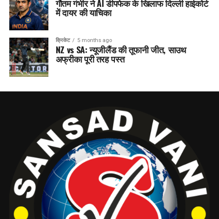
गौतम गंभीर ने AI डीपफेक के खिलाफ दिल्ली हाईकोर्ट
में दायर की याचिका
क्रिकेट
5 months ago
NZ vs SA: न्यूजीलैंड की तूफानी जीत, साउथ
अफ्रीका पूरी तरह पस्त