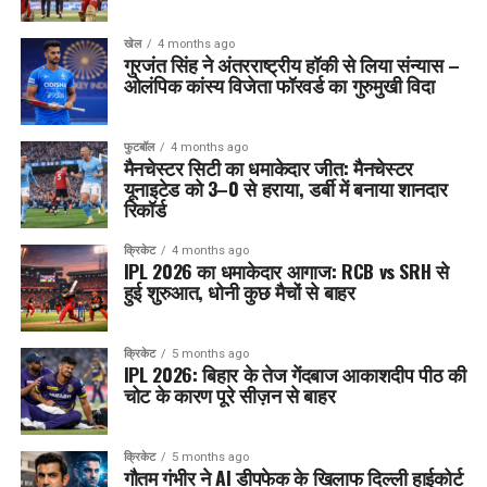
खेल
4 months ago
गुरजंत सिंह ने अंतरराष्ट्रीय हॉकी से लिया संन्यास –
ओलंपिक कांस्य विजेता फॉरवर्ड का गुरुमुखी विदा
फुटबॉल
4 months ago
मैनचेस्टर सिटी का धमाकेदार जीत: मैनचेस्टर
यूनाइटेड को 3–0 से हराया, डर्बी में बनाया शानदार
रिकॉर्ड
क्रिकेट
4 months ago
IPL 2026 का धमाकेदार आगाज: RCB vs SRH से
हुई शुरुआत, धोनी कुछ मैचों से बाहर
क्रिकेट
5 months ago
IPL 2026: बिहार के तेज गेंदबाज आकाशदीप पीठ की
चोट के कारण पूरे सीज़न से बाहर
क्रिकेट
5 months ago
गौतम गंभीर ने AI डीपफेक के खिलाफ दिल्ली हाईकोर्ट