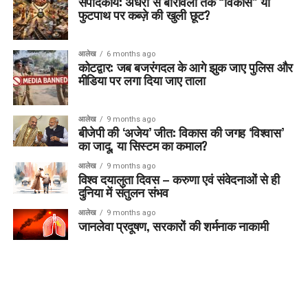
संपादकीय: अंधेरी से बोरीवली तक “विकास” या
फुटपाथ पर कब्ज़े की खुली छूट?
आलेख
6 months ago
कोटद्वार: जब बजरंगदल के आगे झुक जाए पुलिस और
मीडिया पर लगा दिया जाए ताला
आलेख
9 months ago
बीजेपी की ‘अजेय’ जीत: विकास की जगह ‘विश्वास’
का जादू, या सिस्टम का कमाल?
आलेख
9 months ago
विश्व दयालुता दिवस – करुणा एवं संवेदनाओं से ही
दुनिया में संतुलन संभव
आलेख
9 months ago
जानलेवा प्रदूषण, सरकारों की शर्मनाक नाकामी