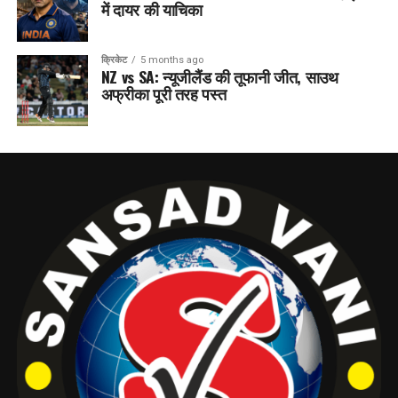
में दायर की याचिका
क्रिकेट
5 months ago
NZ vs SA: न्यूजीलैंड की तूफानी जीत, साउथ
अफ्रीका पूरी तरह पस्त