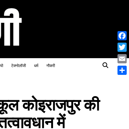
Face
Twitt
यो
टेक्नोलॉजी
धर्म
नौकरी
Email
Share
स्कूल कोइराजपुर की
तत्वावधान में