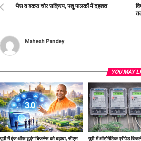
भैस व बकरा चोर सक्रिय, पशु पालकों में दहशत
वि
तल
Mahesh Pandey
YOU MAY L
यूपी में ईज ऑफ डूइंग बिजनेस को बढ़ावा, सीएम
यूपी में ऑटोमैटिक प्रीपेड बिजली