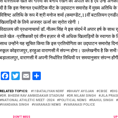
से वास्तविक खेल की गरिमा को बनाये रखने की अपील की है एवं उन्हें अनेकाने
दी है कि इस नेशनल एथलेटिक मीट के उद्घाटन समारोह में मुख्य अतिथि के 
विशिष्ट अतिथि के रूप में श्री मनोज शर्मा (कमाण्डेंट,11वीं बटालियन एन
खिलाड़ियों के लिये अजस्र ऊर्जा का स्रोत रहेगी ।
विद्यालय की प्रधानाचार्या डाॅ. नीलम सिंह ने इस संदर्भ में अपार हर्ष के साथ 
वाले खेल -प्रशिक्षकों एवं तीन हज़ार से भी अधिक खिलाड़ियों के स्वागत के
साथ उन्होंने यह सूचित किया कि इस प्रतियोगिता का उद्घाटन समारोह दिनां
स्कूल कोइराजपुर, हरहुआ वाराणसी में संपन्न होगा। उल्लेखनीय है कि सभी क
बड़ालालपुर, वाराणसी में अपनी निर्धारित तिथियों पर समयानुसार संपन्न हों
Facebook
Twitter
Email
Share
RELATED TOPICS:
11BATALIYAN NDRF
BHAVY AYOJAN
CBSE
DIG
DR. BHEEM RAV AMBEDAKAR STADIUM
DR.NILAM SINGH
JILA PRA
NATIONAL ATHLETIC MEET -2024
POLITICAL NEWS
RAHUL SINGH
VANDANA SINGH
VARANASI NEWS
VARANASI POLICE
DON'T MISS
UP