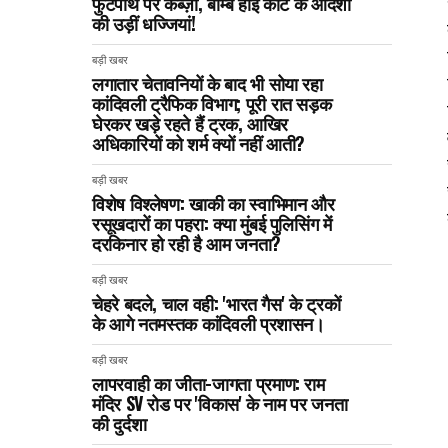
फुटपाथ पर कब्ज़ा, बॉम्बे हाई कोर्ट के आदेशों
की उड़ीं धज्जियां!
बड़ी खबर
लगातार चेतावनियों के बाद भी सोया रहा
कांदिवली ट्रैफिक विभाग; पूरी रात सड़क
घेरकर खड़े रहते हैं ट्रक, आखिर
अधिकारियों को शर्म क्यों नहीं आती?
बड़ी खबर
विशेष विश्लेषण: खाकी का स्वाभिमान और
रसूखदारों का पहरा: क्या मुंबई पुलिसिंग में
दरकिनार हो रही है आम जनता?
बड़ी खबर
चेहरे बदले, चाल वही: 'भारत गैस' के ट्रकों
के आगे नतमस्तक कांदिवली प्रशासन।
बड़ी खबर
लापरवाही का जीता-जागता प्रमाण: राम
मंदिर SV रोड पर 'विकास' के नाम पर जनता
की दुर्दशा