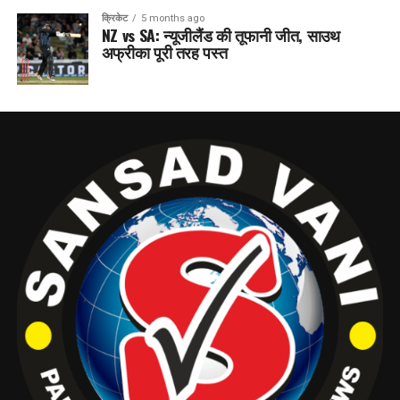
क्रिकेट
5 months ago
NZ vs SA: न्यूजीलैंड की तूफानी जीत, साउथ
अफ्रीका पूरी तरह पस्त