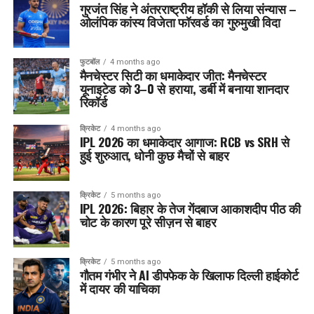
गुरजंत सिंह ने अंतरराष्ट्रीय हॉकी से लिया संन्यास –
ओलंपिक कांस्य विजेता फॉरवर्ड का गुरुमुखी विदा
फुटबॉल
4 months ago
मैनचेस्टर सिटी का धमाकेदार जीत: मैनचेस्टर
यूनाइटेड को 3–0 से हराया, डर्बी में बनाया शानदार
रिकॉर्ड
क्रिकेट
4 months ago
IPL 2026 का धमाकेदार आगाज: RCB vs SRH से
हुई शुरुआत, धोनी कुछ मैचों से बाहर
क्रिकेट
5 months ago
IPL 2026: बिहार के तेज गेंदबाज आकाशदीप पीठ की
चोट के कारण पूरे सीज़न से बाहर
क्रिकेट
5 months ago
गौतम गंभीर ने AI डीपफेक के खिलाफ दिल्ली हाईकोर्ट
में दायर की याचिका