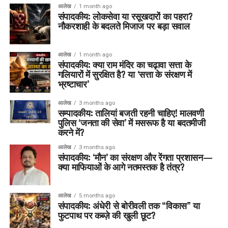
आलेख
1 month ago
संपादकीय: लोकसेवा या रसूखदारों का पहरा?
नौकरशाही के बदलते मिजाज पर बड़ा सवाल
आलेख
1 month ago
संपादकीय: क्या राम मंदिर का चढ़ावा सत्ता के
गलियारों में सुरक्षित है? या ‘सत्ता के संरक्षण में
भ्रष्टाचार’
आलेख
3 months ago
सम्पादकीय: तालियां बजती रहनी चाहिए! मालवणी
पुलिस ‘जनता की सेवा’ में मसरूफ है या बदतमीजी
करने में?
आलेख
3 months ago
संपादकीय: ‘मौन’ का संरक्षण और रेंगता प्रशासन—
क्या माफियाओं के आगे नतमस्तक है तंत्र?
आलेख
5 months ago
संपादकीय: अंधेरी से बोरीवली तक “विकास” या
फुटपाथ पर कब्ज़े की खुली छूट?