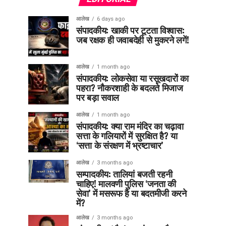
आलेख
6 days ago
संपादकीय: खाकी पर टूटता विश्वास:
जब रक्षक ही जवाबदेही से मुकरने लगें!
आलेख
1 month ago
संपादकीय: लोकसेवा या रसूखदारों का
पहरा? नौकरशाही के बदलते मिजाज
पर बड़ा सवाल
आलेख
1 month ago
संपादकीय: क्या राम मंदिर का चढ़ावा
सत्ता के गलियारों में सुरक्षित है? या
‘सत्ता के संरक्षण में भ्रष्टाचार’
आलेख
3 months ago
सम्पादकीय: तालियां बजती रहनी
चाहिए! मालवणी पुलिस ‘जनता की
सेवा’ में मसरूफ है या बदतमीजी करने
में?
आलेख
3 months ago