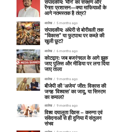
संपादकीय: ‘मौन’ का संरक्षण और
रेंगता प्रशासन—क्या माफियाओं के
आगे नतमस्तक है तंत्र?
आलेख
5 months ago
संपादकीय: अंधेरी से बोरीवली तक
“विकास” या फुटपाथ पर कब्ज़े की
खुली छूट?
आलेख
6 months ago
कोटद्वार: जब बजरंगदल के आगे झुक
जाए पुलिस और मीडिया पर लगा दिया
जाए ताला
आलेख
9 months ago
बीजेपी की ‘अजेय’ जीत: विकास की
जगह ‘विश्वास’ का जादू, या सिस्टम
का कमाल?
आलेख
9 months ago
विश्व दयालुता दिवस – करुणा एवं
संवेदनाओं से ही दुनिया में संतुलन
संभव