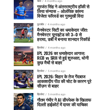
खेल
4 months ago
गुरजंत सिंह ने अंतरराष्ट्रीय हॉकी से
लिया संन्यास – ओलंपिक कांस्य
विजेता फॉरवर्ड का गुरुमुखी विदा
फुटबॉल
4 months ago
मैनचेस्टर सिटी का धमाकेदार जीत:
मैनचेस्टर यूनाइटेड को 3–0 से
हराया, डर्बी में बनाया शानदार रिकॉर्ड
क्रिकेट
4 months ago
IPL 2026 का धमाकेदार आगाज:
RCB vs SRH से हुई शुरुआत, धोनी
कुछ मैचों से बाहर
क्रिकेट
5 months ago
IPL 2026: बिहार के तेज गेंदबाज
आकाशदीप पीठ की चोट के कारण पूरे
सीज़न से बाहर
क्रिकेट
5 months ago
गौतम गंभीर ने AI डीपफेक के खिलाफ
दिल्ली हाईकोर्ट में दायर की याचिका