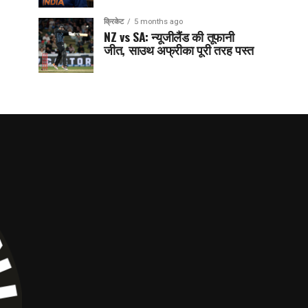
क्रिकेट
5 months ago
NZ vs SA: न्यूजीलैंड की तूफानी
जीत, साउथ अफ्रीका पूरी तरह पस्त