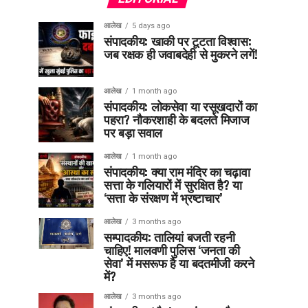
आलेख
5 days ago
संपादकीय: खाकी पर टूटता विश्वास:
जब रक्षक ही जवाबदेही से मुकरने लगें!
आलेख
1 month ago
संपादकीय: लोकसेवा या रसूखदारों का
पहरा? नौकरशाही के बदलते मिजाज
पर बड़ा सवाल
आलेख
1 month ago
संपादकीय: क्या राम मंदिर का चढ़ावा
सत्ता के गलियारों में सुरक्षित है? या
‘सत्ता के संरक्षण में भ्रष्टाचार’
आलेख
3 months ago
सम्पादकीय: तालियां बजती रहनी
चाहिए! मालवणी पुलिस ‘जनता की
सेवा’ में मसरूफ है या बदतमीजी करने
में?
आलेख
3 months ago