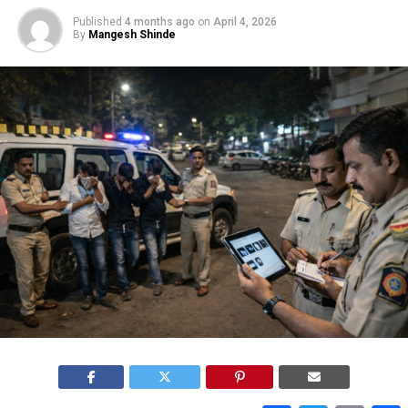
Published
4 months ago
on
April 4, 2026
By
Mangesh Shinde