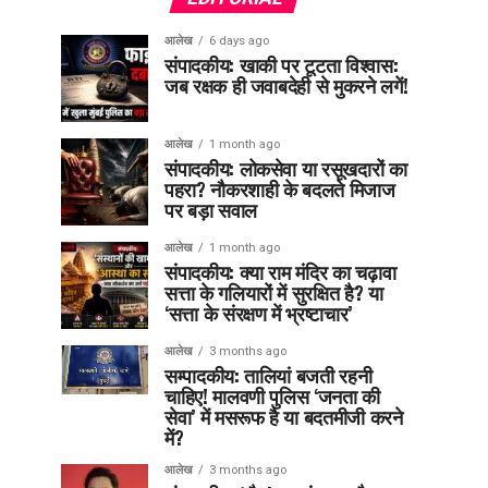
आलेख
6 days ago
संपादकीय: खाकी पर टूटता विश्वास:
जब रक्षक ही जवाबदेही से मुकरने लगें!
आलेख
1 month ago
संपादकीय: लोकसेवा या रसूखदारों का
पहरा? नौकरशाही के बदलते मिजाज
पर बड़ा सवाल
आलेख
1 month ago
संपादकीय: क्या राम मंदिर का चढ़ावा
सत्ता के गलियारों में सुरक्षित है? या
‘सत्ता के संरक्षण में भ्रष्टाचार’
आलेख
3 months ago
सम्पादकीय: तालियां बजती रहनी
चाहिए! मालवणी पुलिस ‘जनता की
सेवा’ में मसरूफ है या बदतमीजी करने
में?
आलेख
3 months ago