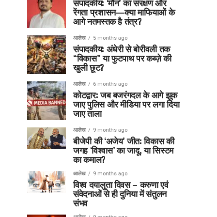
संपादकीय: ‘मौन’ का संरक्षण और
रेंगता प्रशासन—क्या माफियाओं के
आगे नतमस्तक है तंत्र?
आलेख
5 months ago
संपादकीय: अंधेरी से बोरीवली तक
“विकास” या फुटपाथ पर कब्ज़े की
खुली छूट?
आलेख
6 months ago
कोटद्वार: जब बजरंगदल के आगे झुक
जाए पुलिस और मीडिया पर लगा दिया
जाए ताला
आलेख
9 months ago
बीजेपी की ‘अजेय’ जीत: विकास की
जगह ‘विश्वास’ का जादू, या सिस्टम
का कमाल?
आलेख
9 months ago
विश्व दयालुता दिवस – करुणा एवं
संवेदनाओं से ही दुनिया में संतुलन
संभव