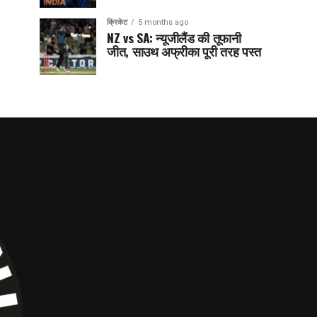
क्रिकेट
5 months ago
NZ vs SA: न्यूजीलैंड की तूफानी
जीत, साउथ अफ्रीका पूरी तरह पस्त