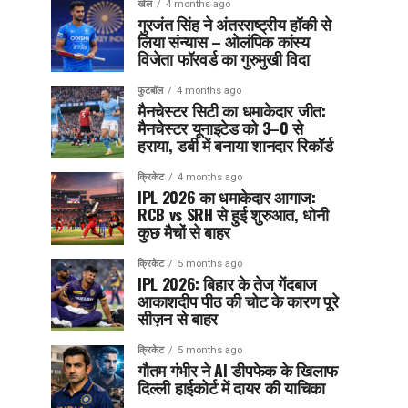
खेल
4 months ago
गुरजंत सिंह ने अंतरराष्ट्रीय हॉकी से
लिया संन्यास – ओलंपिक कांस्य
विजेता फॉरवर्ड का गुरुमुखी विदा
फुटबॉल
4 months ago
मैनचेस्टर सिटी का धमाकेदार जीत:
मैनचेस्टर यूनाइटेड को 3–0 से
हराया, डर्बी में बनाया शानदार रिकॉर्ड
क्रिकेट
4 months ago
IPL 2026 का धमाकेदार आगाज:
RCB vs SRH से हुई शुरुआत, धोनी
कुछ मैचों से बाहर
क्रिकेट
5 months ago
IPL 2026: बिहार के तेज गेंदबाज
आकाशदीप पीठ की चोट के कारण पूरे
सीज़न से बाहर
क्रिकेट
5 months ago
गौतम गंभीर ने AI डीपफेक के खिलाफ
दिल्ली हाईकोर्ट में दायर की याचिका