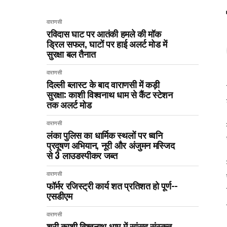
वाराणसी
रविदास घाट पर आतंकी हमले की मॉक
ड्रिल सफल, घाटों पर हाई अलर्ट मोड में
सुरक्षा बल तैनात
वाराणसी
दिल्ली ब्लास्ट के बाद वाराणसी में कड़ी
सुरक्षा: काशी विश्वनाथ धाम से कैंट स्टेशन
तक अलर्ट मोड
वाराणसी
लंका पुलिस का धार्मिक स्थलों पर ध्वनि
प्रदूषण अभियान, नूरी और अंजुमन मस्जिद
से 3 लाउडस्पीकर जब्त
वाराणसी
फॉर्मर रजिस्ट्री कार्य शत प्रतिशत हो पूर्ण--
एसडीएम
वाराणसी
श्री काशी विश्वनाथ धाम में सांसद संस्कृत