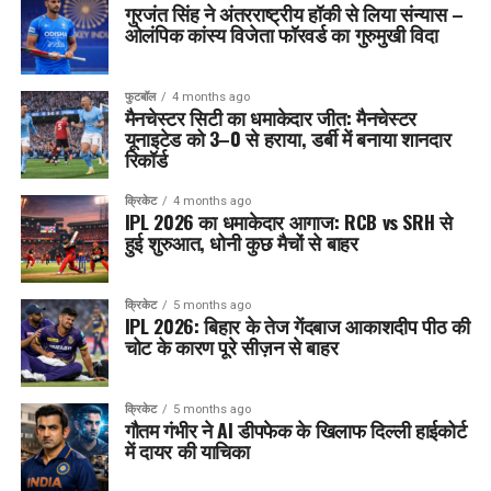
गुरजंत सिंह ने अंतरराष्ट्रीय हॉकी से लिया संन्यास –
ओलंपिक कांस्य विजेता फॉरवर्ड का गुरुमुखी विदा
फुटबॉल
4 months ago
मैनचेस्टर सिटी का धमाकेदार जीत: मैनचेस्टर
यूनाइटेड को 3–0 से हराया, डर्बी में बनाया शानदार
रिकॉर्ड
क्रिकेट
4 months ago
IPL 2026 का धमाकेदार आगाज: RCB vs SRH से
हुई शुरुआत, धोनी कुछ मैचों से बाहर
क्रिकेट
5 months ago
IPL 2026: बिहार के तेज गेंदबाज आकाशदीप पीठ की
चोट के कारण पूरे सीज़न से बाहर
क्रिकेट
5 months ago
गौतम गंभीर ने AI डीपफेक के खिलाफ दिल्ली हाईकोर्ट
में दायर की याचिका