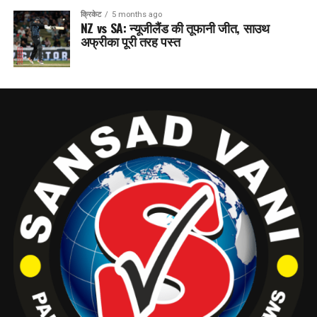
क्रिकेट
5 months ago
NZ vs SA: न्यूजीलैंड की तूफानी जीत, साउथ
अफ्रीका पूरी तरह पस्त