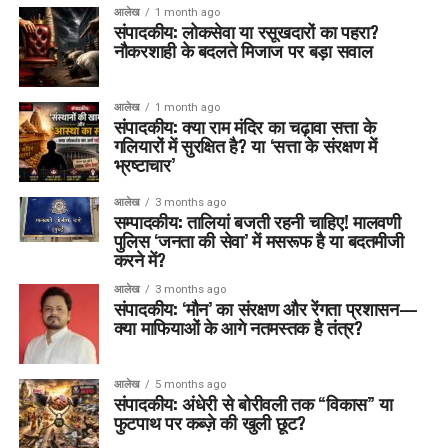
आलेख
1 month ago
संपादकीय: लोकसेवा या रसूखदारों का पहरा?
नौकरशाही के बदलते मिजाज पर बड़ा सवाल
आलेख
1 month ago
संपादकीय: क्या राम मंदिर का चढ़ावा सत्ता के
गलियारों में सुरक्षित है? या ‘सत्ता के संरक्षण में
भ्रष्टाचार’
आलेख
3 months ago
सम्पादकीय: तालियां बजती रहनी चाहिए! मालवणी
पुलिस ‘जनता की सेवा’ में मसरूफ है या बदतमीजी
करने में?
आलेख
3 months ago
संपादकीय: ‘मौन’ का संरक्षण और रेंगता प्रशासन—
क्या माफियाओं के आगे नतमस्तक है तंत्र?
आलेख
5 months ago
संपादकीय: अंधेरी से बोरीवली तक “विकास” या
फुटपाथ पर कब्ज़े की खुली छूट?