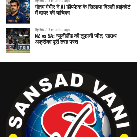
क्रिकेट
5 months ago
गौतम गंभीर ने AI डीपफेक के खिलाफ दिल्ली हाईकोर्ट
में दायर की याचिका
क्रिकेट
5 months ago
NZ vs SA: न्यूजीलैंड की तूफानी जीत, साउथ
अफ्रीका पूरी तरह पस्त