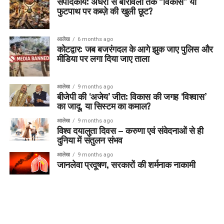
संपादकीय: अंधेरी से बोरीवली तक “विकास” या
फुटपाथ पर कब्ज़े की खुली छूट?
आलेख
6 months ago
कोटद्वार: जब बजरंगदल के आगे झुक जाए पुलिस और
मीडिया पर लगा दिया जाए ताला
आलेख
9 months ago
बीजेपी की ‘अजेय’ जीत: विकास की जगह ‘विश्वास’
का जादू, या सिस्टम का कमाल?
आलेख
9 months ago
विश्व दयालुता दिवस – करुणा एवं संवेदनाओं से ही
दुनिया में संतुलन संभव
आलेख
9 months ago
जानलेवा प्रदूषण, सरकारों की शर्मनाक नाकामी