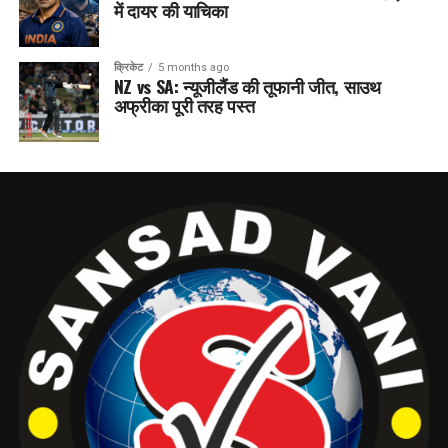
में दायर की याचिका
क्रिकेट
5 months ago
NZ vs SA: न्यूजीलैंड की तूफानी जीत, साउथ
अफ्रीका पूरी तरह पस्त