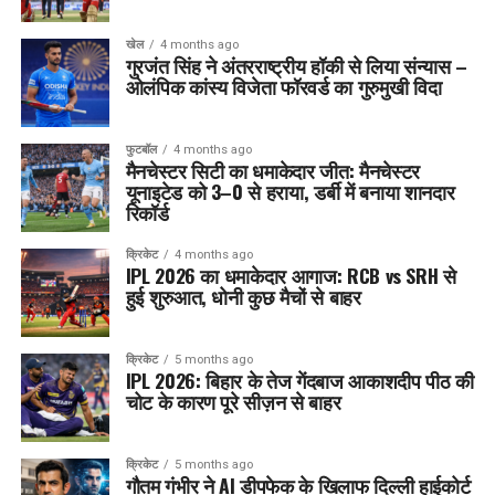
खेल
4 months ago
गुरजंत सिंह ने अंतरराष्ट्रीय हॉकी से लिया संन्यास –
ओलंपिक कांस्य विजेता फॉरवर्ड का गुरुमुखी विदा
फुटबॉल
4 months ago
मैनचेस्टर सिटी का धमाकेदार जीत: मैनचेस्टर
यूनाइटेड को 3–0 से हराया, डर्बी में बनाया शानदार
रिकॉर्ड
क्रिकेट
4 months ago
IPL 2026 का धमाकेदार आगाज: RCB vs SRH से
हुई शुरुआत, धोनी कुछ मैचों से बाहर
क्रिकेट
5 months ago
IPL 2026: बिहार के तेज गेंदबाज आकाशदीप पीठ की
चोट के कारण पूरे सीज़न से बाहर
क्रिकेट
5 months ago
गौतम गंभीर ने AI डीपफेक के खिलाफ दिल्ली हाईकोर्ट