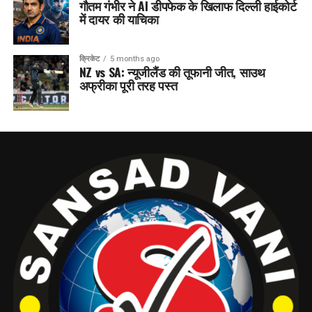
गौतम गंभीर ने AI डीपफेक के खिलाफ दिल्ली हाईकोर्ट
में दायर की याचिका
क्रिकेट
5 months ago
NZ vs SA: न्यूजीलैंड की तूफानी जीत, साउथ
अफ्रीका पूरी तरह पस्त